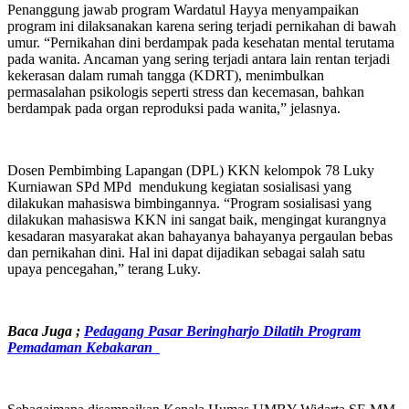
Penanggung jawab program Wardatul Hayya menyampaikan
program ini dilaksanakan karena sering terjadi pernikahan di bawah
umur. “Pernikahan dini berdampak pada kesehatan mental terutama
pada wanita. Ancaman yang sering terjadi antara lain rentan terjadi
kekerasan dalam rumah tangga (KDRT), menimbulkan
permasalahan psikologis seperti stress dan kecemasan, bahkan
berdampak pada organ reproduksi pada wanita,” jelasnya.
Dosen Pembimbing Lapangan (DPL) KKN kelompok 78 Luky
Kurniawan SPd MPd mendukung kegiatan sosialisasi yang
dilakukan mahasiswa bimbingannya. “Program sosialisasi yang
dilakukan mahasiswa KKN ini sangat baik, mengingat kurangnya
kesadaran masyarakat akan bahayanya bahayanya pergaulan bebas
dan pernikahan dini. Hal ini dapat dijadikan sebagai salah satu
upaya pencegahan,” terang Luky.
Baca Juga ;
Pedagang Pasar Beringharjo Dilatih Program
Pemadaman Kebakaran