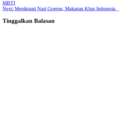
MBTI
navigation
Next:
Menikmati Nasi Goreng, Makanan Khas Indonesia
Tinggalkan Balasan