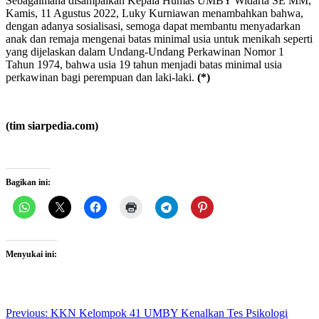
Sebagaimana disampaikan Kepala Humas UMBY Widarta SE MM,
Kamis, 11 Agustus 2022, Luky Kurniawan menambahkan bahwa,
dengan adanya sosialisasi, semoga dapat membantu menyadarkan
anak dan remaja mengenai batas minimal usia untuk menikah seperti
yang dijelaskan dalam Undang-Undang Perkawinan Nomor 1
Tahun 1974, bahwa usia 19 tahun menjadi batas minimal usia
perkawinan bagi perempuan dan laki-laki.
(*)
(tim siarpedia.com)
Bagikan ini:
Menyukai ini:
Post
Previous:
KKN Kelompok 41 UMBY Kenalkan Tes Psikologi