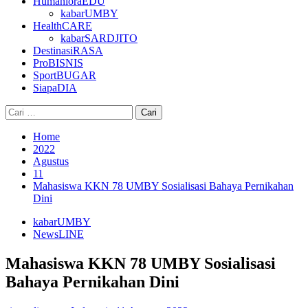
HumanioraEDU
kabarUMBY
HealthCARE
kabarSARDJITO
DestinasiRASA
ProBISNIS
SportBUGAR
SiapaDIA
Cari
untuk:
Home
2022
Agustus
11
Mahasiswa KKN 78 UMBY Sosialisasi Bahaya Pernikahan
Dini
kabarUMBY
NewsLINE
Mahasiswa KKN 78 UMBY Sosialisasi
Bahaya Pernikahan Dini