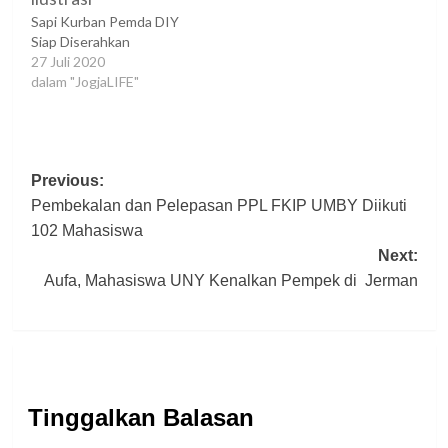
Sapi Kurban Pemda DIY
Siap Diserahkan
27 Juli 2020
dalam "JogjaLIFE"
Post
Previous:
Pembekalan dan Pelepasan PPL FKIP UMBY Diikuti
navigation
102 Mahasiswa
Next:
Aufa, Mahasiswa UNY Kenalkan Pempek di Jerman
Tinggalkan Balasan