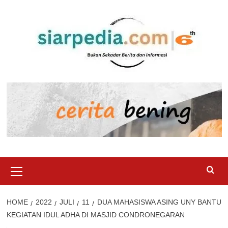
Skip
to
content
Primary
Menu
HOME
2022
JULI
11
DUA MAHASISWA ASING UNY BANTU
KEGIATAN IDUL ADHA DI MASJID CONDRONEGARAN