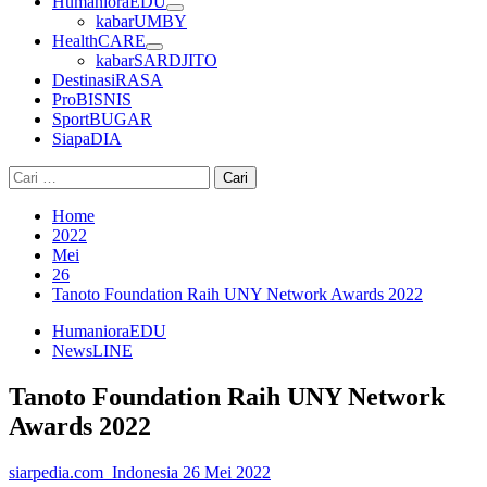
HumanioraEDU
kabarUMBY
HealthCARE
kabarSARDJITO
DestinasiRASA
ProBISNIS
SportBUGAR
SiapaDIA
Cari
untuk:
Home
2022
Mei
26
Tanoto Foundation Raih UNY Network Awards 2022
HumanioraEDU
NewsLINE
Tanoto Foundation Raih UNY Network
Awards 2022
siarpedia.com_Indonesia
26 Mei 2022