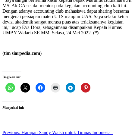
“Saya sangat berterima kasih kepada bapak Martinus Budiantara SE
MSi Ak CA selaku mentor pada kegiatan accounting club kali ini.
Dengan adanya accounting club mahasiswa dapat sharing bersama
mengenai persiapan materi UTS maupun UAS. Saya selaku ketua
devisi akademik sangat merasa puas atas terlaksananya kegiatan
ini,” ucap Eva Dora, sebagaimana disampaikan Kepala Humas
UMBY Widarta SE MM, Selasa, 24 Mei 2022.
(*)
(tim siarpedia.com)
Bagikan ini:
Menyukai ini:
Post
Previous:
Harapan Sandy Walsh untuk Timnas Indonesia