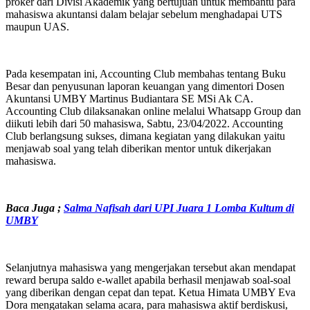
proker dari Divisi Akademik yang bertujuan untuk membantu para
mahasiswa akuntansi dalam belajar sebelum menghadapai UTS
maupun UAS.
Pada kesempatan ini, Accounting Club membahas tentang Buku
Besar dan penyusunan laporan keuangan yang dimentori Dosen
Akuntansi UMBY Martinus Budiantara SE MSi Ak CA.
Accounting Club dilaksanakan online melalui Whatsapp Group dan
diikuti lebih dari 50 mahasiswa, Sabtu, 23/04/2022. Accounting
Club berlangsung sukses, dimana kegiatan yang dilakukan yaitu
menjawab soal yang telah diberikan mentor untuk dikerjakan
mahasiswa.
Baca Juga
;
Salma Nafisah dari UPI Juara 1 Lomba Kultum di
UMBY
Selanjutnya mahasiswa yang mengerjakan tersebut akan mendapat
reward berupa saldo e-wallet apabila berhasil menjawab soal-soal
yang diberikan dengan cepat dan tepat. Ketua Himata UMBY Eva
Dora mengatakan selama acara, para mahasiswa aktif berdiskusi,