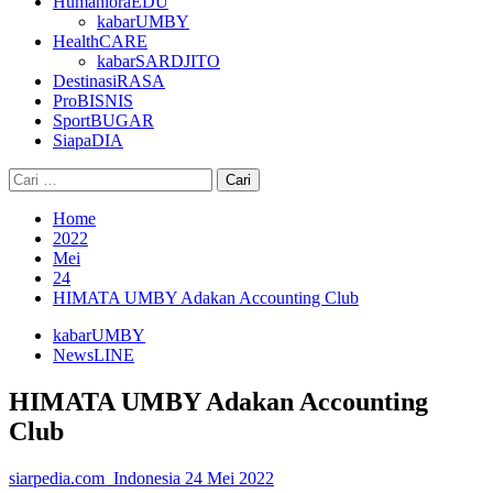
HumanioraEDU
kabarUMBY
HealthCARE
kabarSARDJITO
DestinasiRASA
ProBISNIS
SportBUGAR
SiapaDIA
Cari
untuk:
Home
2022
Mei
24
HIMATA UMBY Adakan Accounting Club
kabarUMBY
NewsLINE
HIMATA UMBY Adakan Accounting
Club
siarpedia.com_Indonesia
24 Mei 2022