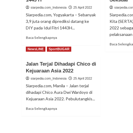
siarpedia.com_Indonesia
25 April 2022
siarpedia.c
Siarpedia.com, Yogyakarta – Sebanyak
Siarpedia.co
3,9 juta orang diprediksi datang ke
Kita (SERTA
DIY pada Idul Fitri 1443H...
2022 sebagai
pelaksanaan 
Read
Baca Selengkapnya
more
Baca Selengk
about
NewsLINE
SportBUGAR
Diprediksi
3,9
Jalan Terjal Dihadapi Chico di
Juta
Kejuaraan Asia 2022
Pemudik
Datang
siarpedia.com_Indonesia
25 April 2022
ke
Siarpedia.com, Manila – Jalan terjal
DIY
dihadapi Chico Aura Dwi Wardoyo di
Pada
Kejuaraan Asia 2022. Pebulutangkis...
Idul
Fitri
Read
Baca Selengkapnya
1443
more
H
about
Jalan
Terjal