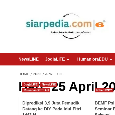
Skip
to
content
NewsLINE
JogjaLIFE
HumanioraEDU
HOME
2022
APRIL
25
Hari:
25 April 2
JogjaLIFE
NewsLINE
RamadanBERKAH
kabarUMBY
Diprediksi 3,9 Juta Pemudik
BEMF Psi
Datang ke DIY Pada Idul Fitri
Seminar 
1443 H
Seksual