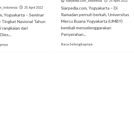
siarpedia.com_Indonesia
25 April 2022
Siarpedia.com, Yogyakarta – Di
om_Indonesia
25 April 2022
Ramadan pernuh berkah, Universitas
m, Yogyakarta – Seminar
Mercu Buana Yogyakarta (UMBY)
) Tingkat Nasional Tahun
kembali menyelenggarakan
 rangkaian dari
Penyerahan...
Dies...
Read
Read
Baca Selengkapnya
apnya
more
more
about
about
Peduli
BEMF
Sesama,
Psikologi
UMBY
UMBY
Berbagi
Gelar
Takjil
Seminar
Buka
Bahas
Puasa
Kekerasan
Seksual