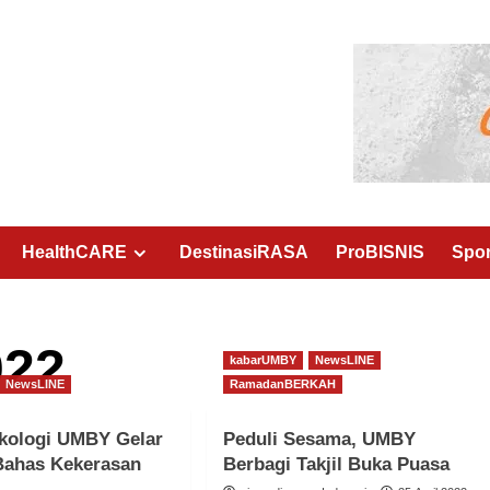
HealthCARE
DestinasiRASA
ProBISNIS
Spo
022
kabarUMBY
NewsLINE
NewsLINE
RamadanBERKAH
kologi UMBY Gelar
Peduli Sesama, UMBY
Bahas Kekerasan
Berbagi Takjil Buka Puasa