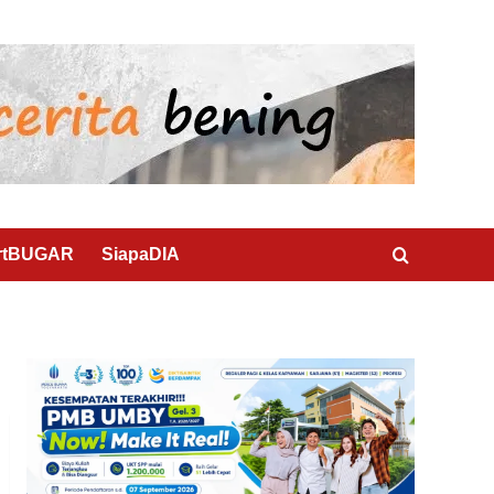
rtBUGAR
SiapaDIA