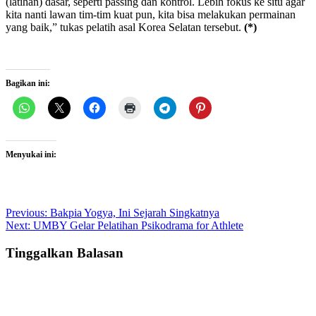
(latihan) dasar, seperti passing dan kontrol. Lebih fokus ke situ agar
kita nanti lawan tim-tim kuat pun, kita bisa melakukan permainan
yang baik,” tukas pelatih asal Korea Selatan tersebut.
(*)
Bagikan ini:
Menyukai ini:
Post
Previous:
Bakpia Yogya, Ini Sejarah Singkatnya
Next:
UMBY Gelar Pelatihan Psikodrama for Athlete
navigation
Tinggalkan Balasan