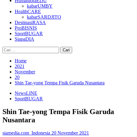
HumanioraEDU
kabarUMBY
HealthCARE
kabarSARDJITO
DestinasiRASA
ProBISNIS
SportBUGAR
SiapaDIA
Cari
untuk:
Home
2021
November
20
Shin Tae-yong Tempa Fisik Garuda Nusantara
NewsLINE
SportBUGAR
Shin Tae-yong Tempa Fisik Garuda
Nusantara
siarpedia.com_Indonesia
20 November 2021