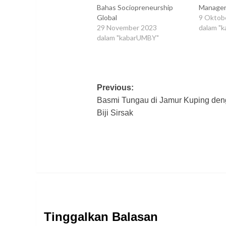
Bahas Sociopreneurship
Manager
Global
9 Oktob
29 November 2023
dalam "
dalam "kabarUMBY"
Post
Previous:
Basmi Tungau di Jamur Kuping de
navigation
Biji Sirsak
Tinggalkan Balasan