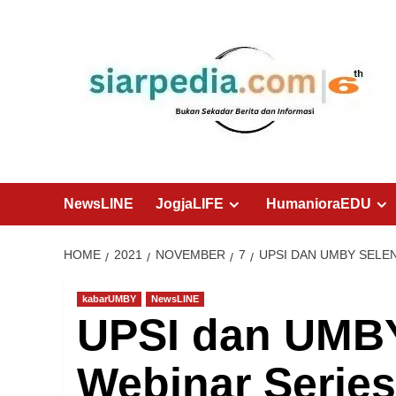
Skip
to
content
NewsLINE
JogjaLIFE
HumanioraEDU
HOME
2021
NOVEMBER
7
UPSI DAN UMBY SELE
kabarUMBY
NewsLINE
UPSI dan UMB
Webinar Series