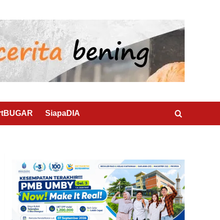
rtBUGAR
SiapaDIA