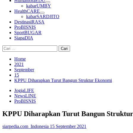
HumanioraEDU
kabarUMBY
HealthCARE
kabarSARDJITO
DestinasiRASA
ProBISNIS
SportBUGAR
SiapaDIA
Cari
untuk:
Home
2021
September
15
KPPU Diharapkan Turut Bangun Struktur Ekonomi
JogjaLIFE
NewsLINE
ProBISNIS
KPPU Diharapkan Turut Bangun Struktu
siarpedia.com_Indonesia
15 September 2021