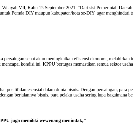
Wilayah VII, Rabu 15 September 2021. “Dari sisi Pemerintah Daerah 
 untuk Pemda DIY maupun kabupaten/kota se-DIY, agar menghindari te
aka persaingan sehat akan meningkatkan efisiensi ekonomi, melahirka
encapai kondisi ini, KPPU bertugas memastikan semua sektor usaha be
al positif dan esensial dalam dunia bisnis. Dengan persaingan, para
engan berjalannya bisnis, para pelaku usaha sering lupa bagaimana be
PPU juga memiliki wewenang menindak,”