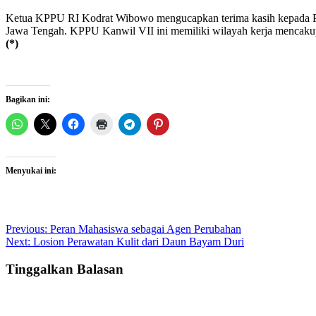
Ketua KPPU RI Kodrat Wibowo mengucapkan terima kasih kepada Pem
Jawa Tengah. KPPU Kanwil VII ini memiliki wilayah kerja menca
(*)
Bagikan ini:
Menyukai ini:
Post
Previous:
Peran Mahasiswa sebagai Agen Perubahan
Next:
Losion Perawatan Kulit dari Daun Bayam Duri
navigation
Tinggalkan Balasan