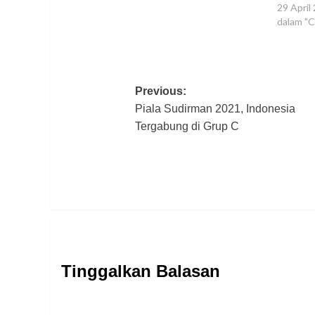
29 April
dalam "C
Post
Previous:
Piala Sudirman 2021, Indonesia
navigation
Tergabung di Grup C
Tinggalkan Balasan