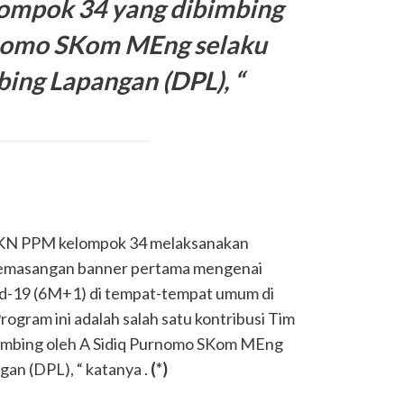
mpok 34 yang dibimbing
rnomo SKom MEng selaku
ng Lapangan (DPL), “
KKN PPM kelompok 34 melaksanakan
 pemasangan banner pertama mengenai
id-19 (6M+1) di tempat-tempat umum di
rogram ini adalah salah satu kontribusi Tim
mbing oleh A Sidiq Purnomo SKom MEng
n (DPL), “ katanya .
(*)