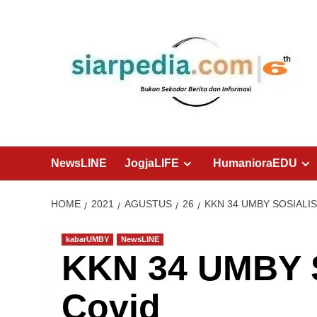
Skip
to
content
NewsLINE
JogjaLIFE
HumanioraEDU
HOME
2021
AGUSTUS
26
KKN 34 UMBY SOSIALI
kabarUMBY
NewsLINE
KKN 34 UMBY S
Covid