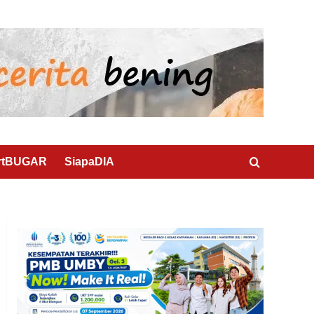
rtBUGAR
SiapaDIA