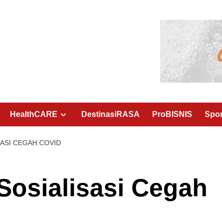
HealthCARE
DestinasiRASA
ProBISNIS
Spo
SASI CEGAH COVID
osialisasi Cegah