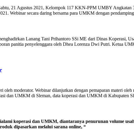
btu, 21 Agustus 2021, Kelompok 117 KKN-PPM UMBY Angkatan 39 
1. Webinar secara daring bersama para UMKM dengan pendampingan 
dirkan Lanang Tani Prihantoro SSi ME dari Dinas Koperasi, Usah
 laporan panitia penyelenggara oleh Dhea Lorenza Dwi Putri. Ketua
r
eri oleh moderator. Webinar dilanjutkan dengan pemaparan materi oleh
operasi dan UMKM di Sleman, data koperasi dan UMKM di Kabupaten
dialami koperasi dan UMKM, diantaranya penurunan volume usaha
produk dipasarkan melalui sarana online,
“