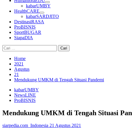
HumanioraEDU
kabarUMBY
HealthCARE
kabarSARDJITO
DestinasiRASA
ProBISNIS
SportBUGAR
SiapaDIA
Cari
untuk:
Home
2021
Agustus
21
Mendukung UMKM di Tengah Situasi Pandemi
kabarUMBY
NewsLINE
ProBISNIS
Mendukung UMKM di Tengah Situasi Pa
siarpedia.com_Indonesia
21 Agustus 2021