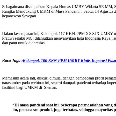
Sebagaimana disampaikan Kepala Humas UMBY Widarta SE MM, Sa
Rangka Mendukung UMKM di Masa Pandemi”, Sabtu, 14 Agustus 202
kepanewon Seyegan.
Dalam kesempatan ini, Kelompok 117 KKN-PPM XXXIX UMBY mengha
Pratiwi selaku MC, dilanjutkan menyanyikan lagu Indonesia Raya,
dan patut untuk diapresiasi.
Baca Juga ;
Kelompok 100 KKN PPM UMBY Rintis Koperasi Pasa
Memasuki acara inti, diskusi dimulai dengan pembacaan profil pemat
narasumber pada webinar ini, seperti dampak pandemi terhadap k
fasilitasi bagi UMKM di Sleman.
“Di masa pandemi saat ini, beberapa permasalahan yang 
itu, pemasaran produk juga terbatas, sehingga mayoritas 