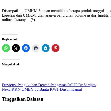
Disampaikan, UMKM Sleman memiliki beberapa produk unggulan, sepert
koperasi dan UMKM, diantaranya penurunan volume usaha hingga gulun
online, “katanya..
(*)
Bagikan ini:
Menyukai ini:
Post
Previous:
Pengukuhan Dewan Pengawas RSUP Dr Sardjito
Next:
KKN UMBY 55 Bantu KWT Dusun Kamal
navigation
Tinggalkan Balasan