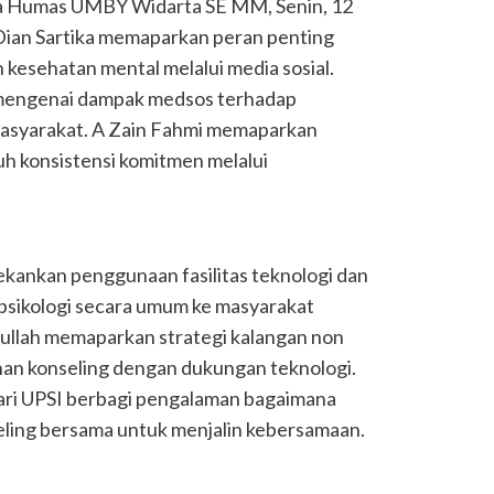
a Humas UMBY Widarta SE MM, Senin, 12
 Dian Sartika memaparkan peran penting
n kesehatan mental melalui media sosial.
engenai dampak medsos terhadap
asyarakat. A Zain Fahmi memaparkan
uh konsistensi komitmen melalui
ekankan penggunaan fasilitas teknologi dan
psikologi secara umum ke masyarakat
bdullah memaparkan strategi kalangan non
anan konseling dengan dukungan teknologi.
ari UPSI berbagi pengalaman bagaimana
eling bersama untuk menjalin kebersamaan.