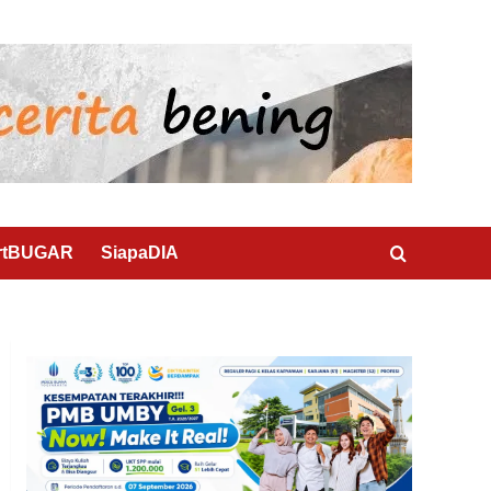
rtBUGAR
SiapaDIA