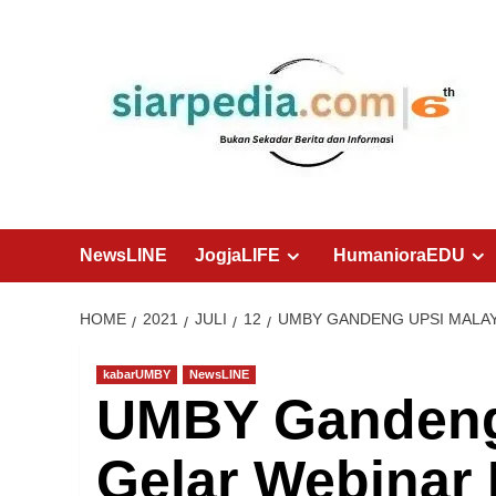
Skip
to
content
NewsLINE
JogjaLIFE
HumanioraEDU
HOME
2021
JULI
12
UMBY GANDENG UPSI MALAY
kabarUMBY
NewsLINE
UMBY Gandeng
Gelar Webinar 