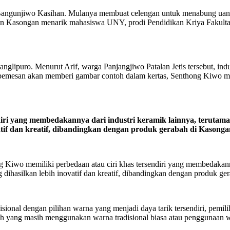
n Bangunjiwo Kasihan. Mulanya membuat celengan untuk menabung uan
in Kasongan menarik mahasiswa UNY, prodi Pendidikan Kriya Fakultas
puro. Menurut Arif, warga Panjangjiwo Patalan Jetis tersebut, indust
 pemesan akan memberi gambar contoh dalam kertas, Senthong Kiwo me
diri yang membedakannya dari industri keramik lainnya, terutama
ovatif dan kreatif, dibandingkan dengan produk gerabah di Kaso
 Kiwo memiliki perbedaan atau ciri khas tersendiri yang membedakannya
 dihasilkan lebih inovatif dan kreatif, dibandingkan dengan produk g
isional dengan pilihan warna yang menjadi daya tarik tersendiri, pemil
bah yang masih menggunakan warna tradisional biasa atau penggunaan war