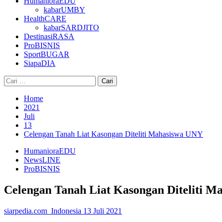
HumanioraEDU
kabarUMBY
HealthCARE
kabarSARDJITO
DestinasiRASA
ProBISNIS
SportBUGAR
SiapaDIA
Cari
untuk:
Home
2021
Juli
13
Celengan Tanah Liat Kasongan Diteliti Mahasiswa UNY
HumanioraEDU
NewsLINE
ProBISNIS
Celengan Tanah Liat Kasongan Diteliti 
siarpedia.com_Indonesia
13 Juli 2021