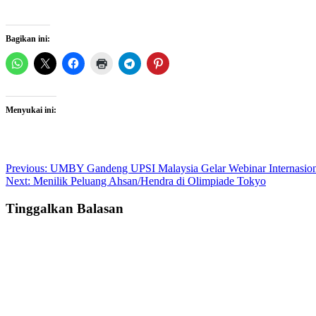
Bagikan ini:
Menyukai ini:
Post
Previous:
UMBY Gandeng UPSI Malaysia Gelar Webinar Internasion
Next:
Menilik Peluang Ahsan/Hendra di Olimpiade Tokyo
navigation
Tinggalkan Balasan