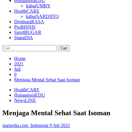
HumanioraEDU
kabarUMBY
HealthCARE
kabarSARDJITO
DestinasiRASA
ProBISNIS
SportBUGAR
SiapaDIA
Cari
untuk:
Home
2021
Juli
9
Menjaga Mental Sehat Saat Isoman
HealthCARE
HumanioraEDU
NewsLINE
Menjaga Mental Sehat Saat Isoman
siarpedia.com_Indonesia
9 Juli 2021