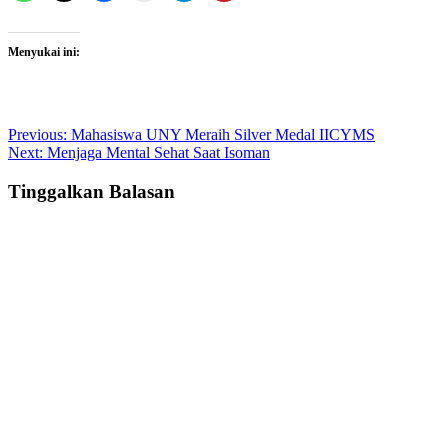
Menyukai ini:
Post
Previous:
Mahasiswa UNY Meraih Silver Medal IICYMS
Next:
Menjaga Mental Sehat Saat Isoman
navigation
Tinggalkan Balasan