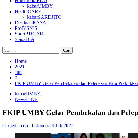
HumanioraEDU
kabarUMBY
HealthCARE
kabarSARDJITO
DestinasiRASA
ProBISNIS
SportBUGAR
SiapaDIA
Cari
untuk:
Home
2021
Juli
9
FKIP UMBY Gelar Pembekalan dan Pelepasan Para Praktikka
kabarUMBY
NewsLINE
FKIP UMBY Gelar Pembekalan dan Pelep
siarpedia.com_Indonesia
9 Juli 2021