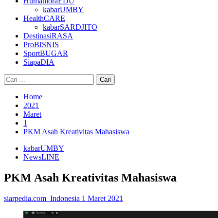
HumanioraEDU
kabarUMBY
HealthCARE
kabarSARDJITO
DestinasiRASA
ProBISNIS
SportBUGAR
SiapaDIA
Cari
untuk:
Home
2021
Maret
1
PKM Asah Kreativitas Mahasiswa
kabarUMBY
NewsLINE
PKM Asah Kreativitas Mahasiswa
siarpedia.com_Indonesia
1 Maret 2021