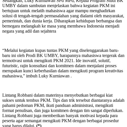
Sedangkan, Luky Kurniawan SPd MPd, Kepala Program Studi BK
UMBY dalam sambutan menjelaskan bahwa kegiatan PKM ini
bertujuan untuk melatih mahasiswa agar mampu menghadirkan
solusi di tengah-tengah permasalahan yang dialami oleh masyarakat,
pemerintah, dan dunia kerja. Diharapkan kehidupan berbangsa dan
bernegara melangkah ke masa yang membawa Indonesia menjadi
negara yang adil dan sejahtera
“Melalui kegiatan kupas tuntas PKM yang diselenggarakan baru-
baru ini oleh Prodi BK UMBY, harapannya mahasiswa tergerak dan
termotivasi untuk mengikuti PKM 2021. Ide inovatif, solutif,
futuristic, rajin konsultasi dan komitmen dalam menjalani proses
merupakan kunci keberhasilan dalam mengikuti program kreativitas
mahasiswa,” imbuh Luky Kurniawan .
Lintang Robbani dalam materinya menyebutkan berbagai kiat
sukses untuk tembus PKM. Tips dan trik tersebut diantaranya adalah
pahami pedoman PKM, ikuti panduan administrasi, mengikuti
format penulisan, dan juga komitmen dengan tim sangat diperlukan.
Lintang Robbani juga memberikan banyak motivasi kepada para
peserta agar semangat mengikuti PKM dengan berbagai prosedur
yang harus dilalui.
(*)