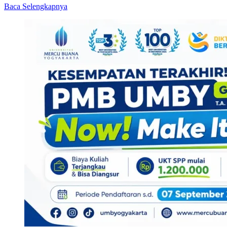
Read
Baca Selengkapnya
more
about
Final
Thailand
Terbuka
2021,
Praveen/Melati
Tantang
Dechapol/Sapsiree