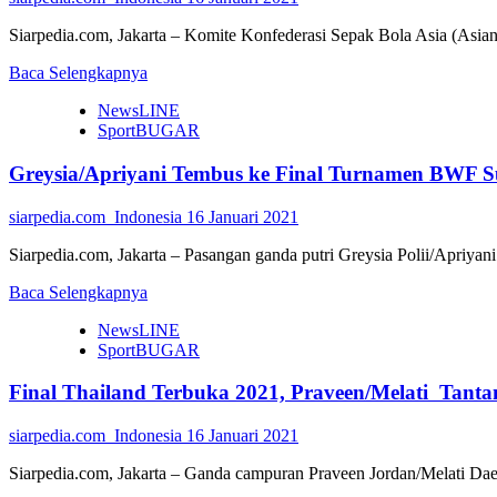
Siarpedia.com, Jakarta – Komite Konfederasi Sepak Bola Asia (Asian
Read
Baca Selengkapnya
more
NewsLINE
about
SportBUGAR
AFC
U-
Greysia/Apriyani Tembus ke Final Turnamen BWF S
16
dan
AFC
siarpedia.com_Indonesia
16 Januari 2021
U-
19
Siarpedia.com, Jakarta – Pasangan ganda putri Greysia Polii/Apriyani
Tahun
Read
Ini
Baca Selengkapnya
more
Dibatalkan
NewsLINE
about
SportBUGAR
Greysia/Apriyani
Tembus
Final Thailand Terbuka 2021, Praveen/Melati Tanta
ke
Final
Turnamen
siarpedia.com_Indonesia
16 Januari 2021
BWF
Super
Siarpedia.com, Jakarta – Ganda campuran Praveen Jordan/Melati Daev
1.000