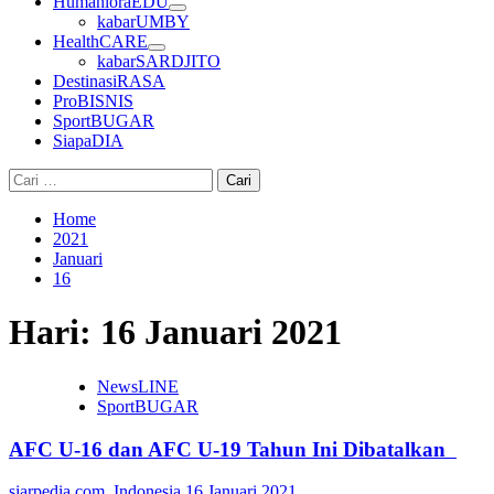
HumanioraEDU
kabarUMBY
HealthCARE
kabarSARDJITO
DestinasiRASA
ProBISNIS
SportBUGAR
SiapaDIA
Cari
untuk:
Home
2021
Januari
16
Hari:
16 Januari 2021
NewsLINE
SportBUGAR
AFC U-16 dan AFC U-19 Tahun Ini Dibatalkan
siarpedia.com_Indonesia
16 Januari 2021