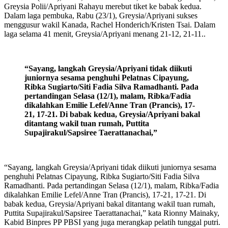
Greysia Polii/Apriyani Rahayu merebut tiket ke babak kedua.
Dalam laga pembuka, Rabu (23/1), Greysia/Apriyani sukses
menggusur wakil Kanada, Rachel Honderich/Kristen Tsai. Dalam
laga selama 41 menit, Greysia/Apriyani menang 21-12, 21-11..
“Sayang, langkah Greysia/Apriyani tidak diikuti
juniornya sesama penghuhi Pelatnas Cipayung,
Ribka Sugiarto/Siti Fadia Silva Ramadhanti. Pada
pertandingan Selasa (12/1), malam, Ribka/Fadia
dikalahkan Emilie Lefel/Anne Tran (Prancis), 17-
21, 17-21. Di babak kedua, Greysia/Apriyani bakal
ditantang wakil tuan rumah, Puttita
Supajirakul/Sapsiree Taerattanachai,”
“Sayang, langkah Greysia/Apriyani tidak diikuti juniornya sesama
penghuhi Pelatnas Cipayung, Ribka Sugiarto/Siti Fadia Silva
Ramadhanti. Pada pertandingan Selasa (12/1), malam, Ribka/Fadia
dikalahkan Emilie Lefel/Anne Tran (Prancis), 17-21, 17-21. Di
babak kedua, Greysia/Apriyani bakal ditantang wakil tuan rumah,
Puttita Supajirakul/Sapsiree Taerattanachai,” kata Rionny Mainaky,
Kabid Binpres PP PBSI yang juga merangkap pelatih tunggal putri.