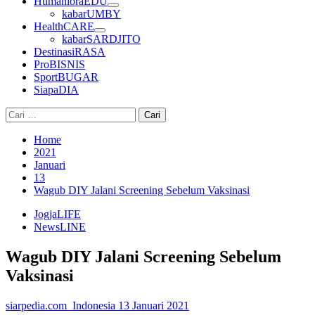
HumanioraEDU
kabarUMBY
HealthCARE
kabarSARDJITO
DestinasiRASA
ProBISNIS
SportBUGAR
SiapaDIA
Cari
untuk:
Home
2021
Januari
13
Wagub DIY Jalani Screening Sebelum Vaksinasi
JogjaLIFE
NewsLINE
Wagub DIY Jalani Screening Sebelum
Vaksinasi
siarpedia.com_Indonesia
13 Januari 2021