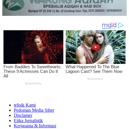
telisik Kami
Pedoman Media Siber
Disclamer
Etika Jurnalistik
Kerjasama & Informasi