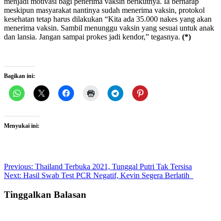
menjadi motivasi bagi penerima vaksin berikutnya. Ia berharap
meskipun masyarakat nantinya sudah menerima vaksin, protokol
kesehatan tetap harus dilakukan “Kita ada 35.000 nakes yang akan
menerima vaksin. Sambil menunggu vaksin yang sesuai untuk anak
dan lansia. Jangan sampai prokes jadi kendor,” tegasnya.
(*)
Bagikan ini:
Menyukai ini:
Post
Previous:
Thailand Terbuka 2021, Tunggal Putri Tak Tersisa
Next:
Hasil Swab Test PCR Negatif, Kevin Segera Berlatih
navigation
Tinggalkan Balasan