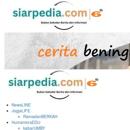
Skip
to
content
Primary
Menu
NewsLINE
JogjaLIFE
RamadanBERKAH
HumanioraEDU
kabarUMBY