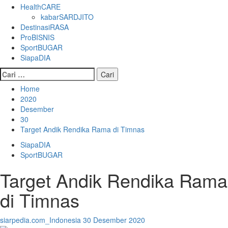
HealthCARE
kabarSARDJITO
DestinasiRASA
ProBISNIS
SportBUGAR
SiapaDIA
Cari
untuk:
Home
2020
Desember
30
Target Andik Rendika Rama di Timnas
SiapaDIA
SportBUGAR
Target Andik Rendika Rama
di Timnas
siarpedia.com_Indonesia
30 Desember 2020