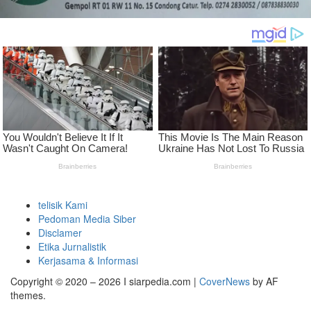
telisik Kami
Pedoman Media Siber
Disclamer
Etika Jurnalistik
Kerjasama & Informasi
Copyright © 2020 – 2026 I siarpedia.com
|
CoverNews
by AF
themes.