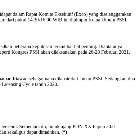
didapat dalam Rapat Komite Eksekutif (Exco) yang diselenggarakan
h jam dari pukul 14.30-16.00 WIB ini dipimpin Ketua Umum PSSI,
silkan beberapa keputusan terkait hal-hal penting. Diantaranya
perti Kongres PSSI akan dilaksanakan pada 26-28 Februari 2021,
chamad Iriawan sebagaimana dilansir dari laman PSSI. Sedangkan dua
b Licensing Cycle tahun 2020.
e tersebut. Sementara itu, untuk ajang PON XX Papua 2021
 dan sekaligus dapat dimainkan.
(*)