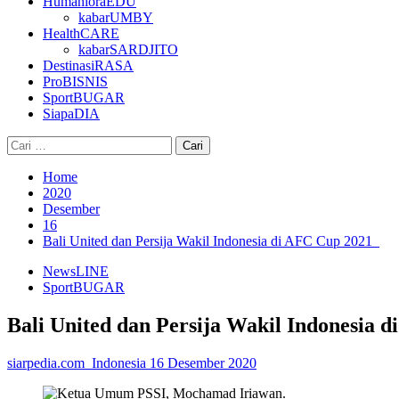
HumanioraEDU
kabarUMBY
HealthCARE
kabarSARDJITO
DestinasiRASA
ProBISNIS
SportBUGAR
SiapaDIA
Cari
untuk:
Home
2020
Desember
16
Bali United dan Persija Wakil Indonesia di AFC Cup 2021
NewsLINE
SportBUGAR
Bali United dan Persija Wakil Indonesia
siarpedia.com_Indonesia
16 Desember 2020