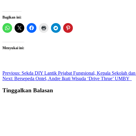
Bagikan ini:
Menyukai ini:
Post
Previous:
Sekda DIY Lantik Pejabat Fungsional, Kepala Sekolah d
Next:
Bersepeda Ontel, Andre Ikuti Wisuda ‘Drive Thrue’ UMBY
navigation
Tinggalkan Balasan