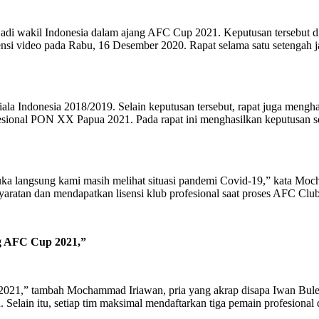
njadi wakil Indonesia dalam ajang AFC Cup 2021. Keputusan tersebut 
rensi video pada Rabu, 16 Desember 2020. Rapat selama satu setenga
iala Indonesia 2018/2019. Selain keputusan tersebut, rapat juga mengha
sional PON XX Papua 2021. Pada rapat ini menghasilkan keputusan se
muka langsung kami masih melihat situasi pandemi Covid-19,” kata Mo
aratan dan mendapatkan lisensi klub profesional saat proses AFC Clu
ng AFC Cup 2021,”
p 2021,” tambah Mochammad Iriawan, pria yang akrap disapa Iwan Bul
Selain itu, setiap tim maksimal mendaftarkan tiga pemain profesional