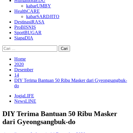
HumanioraEDU
kabarUMBY
HealthCARE
kabarSARDJITO
DestinasiRASA
ProBISNIS
SportBUGAR
SiapaDIA
Cari
untuk:
Home
2020
Desember
14
DIY Terima Bantuan 50 Ribu Masker dari Gyeongsangbuk-
do
JogjaLIFE
NewsLINE
DIY Terima Bantuan 50 Ribu Masker
dari Gyeongsangbuk-do