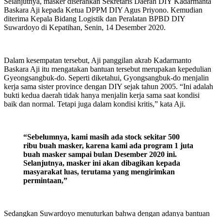
Selanjutnya, masker diserahkan Sekretaris Daerah DIY Kadarmanta
Baskara Aji kepada Ketua DPPM DIY Agus Priyono. Kemudian
diterima Kepala Bidang Logistik dan Peralatan BPBD DIY
Suwardoyo di Kepatihan, Senin, 14 Desember 2020.
Dalam kesempatan tersebut, Aji panggilan akrab Kadarmanto
Baskara Aji itu mengatakan bantuan tersebut merupakan kepedulian
Gyeongsangbuk-do. Seperti diketahui, Gyongsangbuk-do menjalin
kerja sama sister province dengan DIY sejak tahun 2005. “Ini adalah
bukti kedua daerah tidak hanya menjalin kerja sama saat kondisi
baik dan normal. Tetapi juga dalam kondisi kritis,” kata Aji.
“Sebelumnya, kami masih ada stock sekitar 500
ribu buah masker, karena kami ada program 1 juta
buah masker sampai bulan Desember 2020 ini.
Selanjutnya, masker ini akan dibagikan kepada
masyarakat luas, terutama yang mengirimkan
permintaan,”
Sedangkan Suwardoyo menuturkan bahwa dengan adanya bantuan