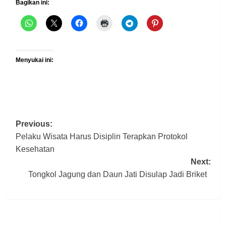
Bagikan ini:
Menyukai ini:
Post
Previous:
Pelaku Wisata Harus Disiplin Terapkan Protokol
navigation
Kesehatan
Next:
Tongkol Jagung dan Daun Jati Disulap Jadi Briket