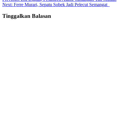
Post
Next:
Ferre Murari, Sepatu Sobek Jadi Pelecut Semangat
navigation
Tinggalkan Balasan