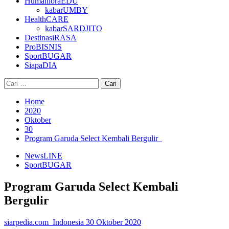
HumanioraEDU
kabarUMBY
HealthCARE
kabarSARDJITO
DestinasiRASA
ProBISNIS
SportBUGAR
SiapaDIA
Cari
untuk:
Home
2020
Oktober
30
Program Garuda Select Kembali Bergulir
NewsLINE
SportBUGAR
Program Garuda Select Kembali
Bergulir
siarpedia.com_Indonesia
30 Oktober 2020