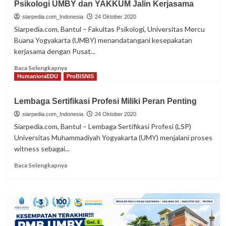
Psikologi UMBY dan YAKKUM Jalin Kerjasama
UMBY
dan
siarpedia.com_Indonesia
24 Oktober 2020
Fisipol
Siarpedia.com, Bantul – Fakultas Psikologi, Universitas Mercu
Unmul
Buana Yogyakarta (UMBY) menandatangani kesepakatan
Jalin
kerjasama dengan Pusat...
Kerjasama
Read
Baca Selengkapnya
more
HumanioraEDU
ProBISNIS
about
Psikologi
Lembaga Sertifikasi Profesi Miliki Peran Penting
UMBY
dan
siarpedia.com_Indonesia
24 Oktober 2020
YAKKUM
Siarpedia.com, Bantul – Lembaga Sertifikasi Profesi (LSP)
Jalin
Universitas Muhammadiyah Yogyakarta (UMY) menjalani proses
Kerjasama
witness sebagai...
Read
Baca Selengkapnya
more
about
Lembaga
Sertifikasi
Profesi
Miliki