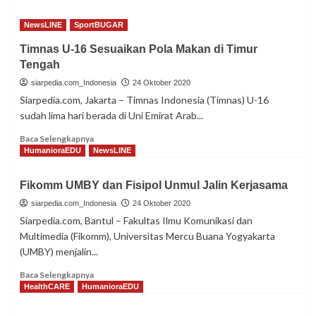
NewsLINE
SportBUGAR
Timnas U-16 Sesuaikan Pola Makan di Timur
Tengah
siarpedia.com_Indonesia
24 Oktober 2020
Siarpedia.com, Jakarta – Timnas Indonesia (Timnas) U-16
sudah lima hari berada di Uni Emirat Arab...
Read
Baca Selengkapnya
more
HumanioraEDU
NewsLINE
about
Timnas
Fikomm UMBY dan Fisipol Unmul Jalin Kerjasama
U-
16
siarpedia.com_Indonesia
24 Oktober 2020
Sesuaikan
Siarpedia.com, Bantul – Fakultas Ilmu Komunikasi dan
Pola
Multimedia (Fikomm), Universitas Mercu Buana Yogyakarta
Makan
(UMBY) menjalin...
di
Timur
Read
Baca Selengkapnya
Tengah
more
HealthCARE
HumanioraEDU
about
Fikomm