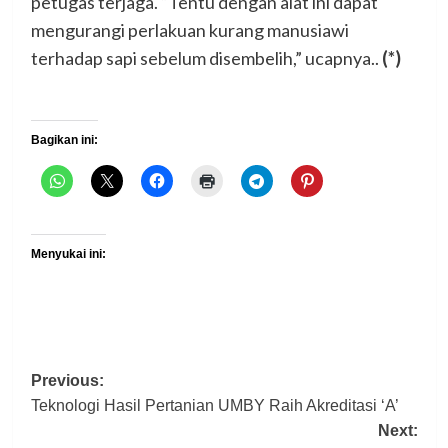
petugas terjaga. “Tentu dengan alat ini dapat
mengurangi perlakuan kurang manusiawi
terhadap sapi sebelum disembelih,” ucapnya..
(*)
Bagikan ini:
Menyukai ini:
Post
Previous:
Teknologi Hasil Pertanian UMBY Raih Akreditasi ‘A’
navigation
Next: