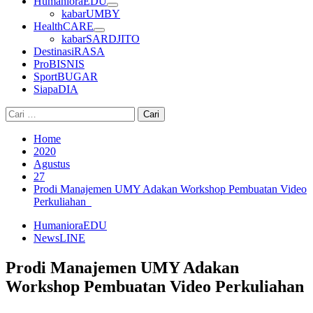
HumanioraEDU
kabarUMBY
HealthCARE
kabarSARDJITO
DestinasiRASA
ProBISNIS
SportBUGAR
SiapaDIA
Cari
untuk:
Home
2020
Agustus
27
Prodi Manajemen UMY Adakan Workshop Pembuatan Video
Perkuliahan
HumanioraEDU
NewsLINE
Prodi Manajemen UMY Adakan
Workshop Pembuatan Video Perkuliahan