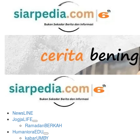
Skip
to
content
Primary
Menu
NewsLINE
JogjaLIFE
RamadanBERKAH
HumanioraEDU
kabarUMBY