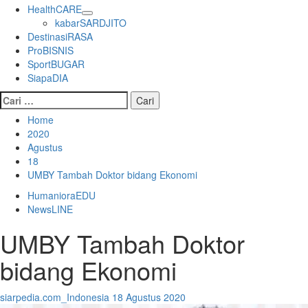
HealthCARE
kabarSARDJITO
DestinasiRASA
ProBISNIS
SportBUGAR
SiapaDIA
Cari
untuk:
Home
2020
Agustus
18
UMBY Tambah Doktor bidang Ekonomi
HumanioraEDU
NewsLINE
UMBY Tambah Doktor
bidang Ekonomi
siarpedia.com_Indonesia
18 Agustus 2020