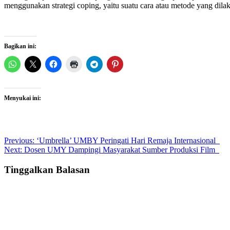
menggunakan strategi coping, yaitu suatu cara atau metode yang dila
Bagikan ini:
Menyukai ini:
Post
Previous:
‘Umbrella’ UMBY Peringati Hari Remaja Internasional
Next:
Dosen UMY Dampingi Masyarakat Sumber Produksi Film
navigation
Tinggalkan Balasan