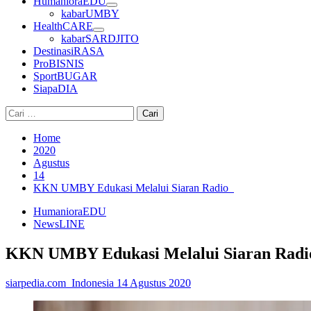
HumanioraEDU
kabarUMBY
HealthCARE
kabarSARDJITO
DestinasiRASA
ProBISNIS
SportBUGAR
SiapaDIA
Cari
untuk:
Home
2020
Agustus
14
KKN UMBY Edukasi Melalui Siaran Radio
HumanioraEDU
NewsLINE
KKN UMBY Edukasi Melalui Siaran Rad
siarpedia.com_Indonesia
14 Agustus 2020