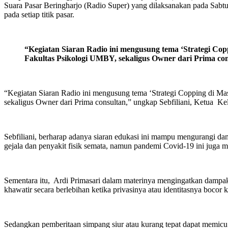
Suara Pasar Beringharjo (Radio Super) yang dilaksanakan pada Sabtu,
pada setiap titik pasar.
“Kegiatan Siaran Radio ini mengusung tema ‘Strategi C
Fakultas Psikologi UMBY, sekaligus Owner dari Prima con
“Kegiatan Siaran Radio ini mengusung tema ‘Strategi Copping di M
sekaligus Owner dari Prima consultan,” ungkap Sebfiliani, Ket
Sebfiliani, berharap adanya siaran edukasi ini mampu mengurangi d
gejala dan penyakit fisik semata, namun pandemi Covid-19 ini juga m
Sementara itu, Ardi Primasari dalam materinya mengingatkan dampak ps
khawatir secara berlebihan ketika privasinya atau identitasnya bocor
Sedangkan pemberitaan simpang siur atau kurang tepat dapat memicu