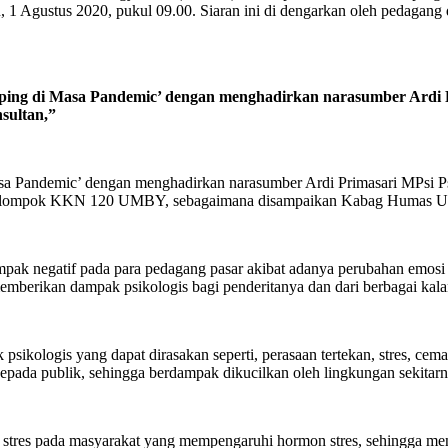
 1 Agustus 2020, pukul 09.00. Siaran ini di dengarkan oleh pedagang 
opping di Masa Pandemic’ dengan menghadirkan narasumber Ardi 
sultan,”
asa Pandemic’ dengan menghadirkan narasumber Ardi Primasari MPsi 
ua Kelompok KKN 120 UMBY, sebagaimana disampaikan Kabag Humas 
ampak negatif pada para pedagang pasar akibat adanya perubahan emo
emberikan dampak psikologis bagi penderitanya dan dari berbagai kalan
ikologis yang dapat dirasakan seperti, perasaan tertekan, stres, cemas
 kepada publik, sehingga berdampak dikucilkan oleh lingkungan sekitarn
 stres pada masyarakat yang mempengaruhi hormon stres, sehingga me