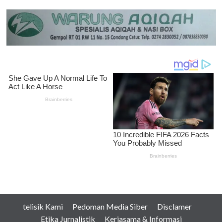
telisik Kami
Pedoman Media Siber
Disclamer
Etika Jurnalistik
Kerjasama & Informasi