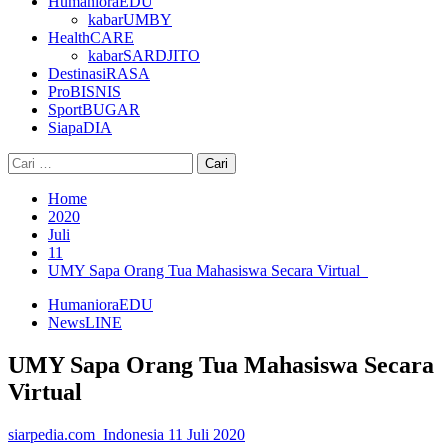
HumanioraEDU
kabarUMBY
HealthCARE
kabarSARDJITO
DestinasiRASA
ProBISNIS
SportBUGAR
SiapaDIA
Cari
untuk:
Home
2020
Juli
11
UMY Sapa Orang Tua Mahasiswa Secara Virtual
HumanioraEDU
NewsLINE
UMY Sapa Orang Tua Mahasiswa Secara
Virtual
siarpedia.com_Indonesia
11 Juli 2020