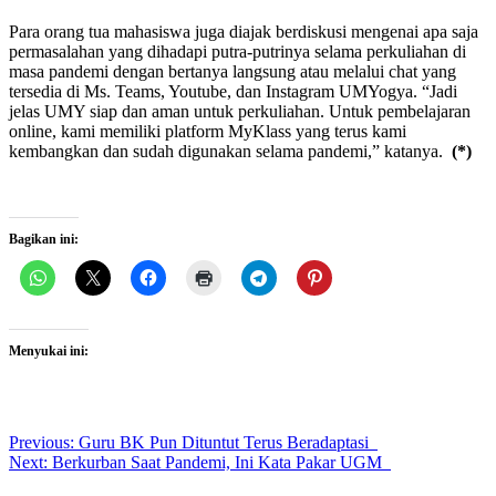
Para orang tua mahasiswa juga diajak berdiskusi mengenai apa saja
permasalahan yang dihadapi putra-putrinya selama perkuliahan di
masa pandemi dengan bertanya langsung atau melalui chat yang
tersedia di Ms. Teams, Youtube, dan Instagram UMYogya. “Jadi
jelas UMY siap dan aman untuk perkuliahan. Untuk pembelajaran
online, kami memiliki platform MyKlass yang terus kami
kembangkan dan sudah digunakan selama pandemi,” katanya.
(*)
Bagikan ini:
Menyukai ini:
Post
Previous:
Guru BK Pun Dituntut Terus Beradaptasi
Next:
Berkurban Saat Pandemi, Ini Kata Pakar UGM
navigation