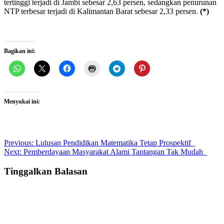
tertinggi terjadi di Jambi sebesar 2,63 persen, sedangkan penurunan
NTP terbesar terjadi di Kalimantan Barat sebesar 2,33 persen.
(*)
Bagikan ini:
Menyukai ini:
Post
Previous:
Lulusan Pendidikan Matematika Tetap Prospektif
Next:
Pemberdayaan Masyarakat Alami Tantangan Tak Mudah
navigation
Tinggalkan Balasan