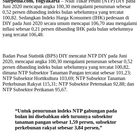
Siarpedia.com, Yogyakarta
– Nilai Tukar Petani (NTP) DIY pada
Juni 2020 mencapai angka 100,30 mengalami penurunan sebesar
0,52 persen dibanding indeks bulan sebelumnya yang tercatat
100,82. Sedangkan Indeks Harga Konsumen (IHK) pedesaan di
DIY pada Juni 2020 secara umum mencapai 106,70 atau mengalami
inflasi sebesar 0,21 persen dibanding IHK pada bulan sebelumnya
yang tercatat 106,48.
Badan Pusat Statistik (BPS) DIY mencatat NTP DIY pada Juni
2020, mencapai angka 100,30 mengalami penurunan sebesar 0,52
persen dibanding indeks bulan sebelumnya yang tercatat 100,82,
dimana NTP Subsektor Tanaman Pangan tercatat sebesar 101,23;
NTP Subsektor Hortikultura 103,69; NTP Subsektor Tanaman
Perkebunan Rakyat 115,31; NTP Subsektor Peternakan 92,88; dan
NTP Subsektor Perikanan 95,67.
“Untuk penurunan indeks NTP gabungan pada
bulan ini disebabkan oleh turunnya subsektor
tanaman pangan sebesar 1,59 persen, subsektor
perkebunan rakyat sebesar 3,84 persen,”