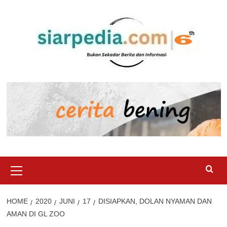
Skip
to
content
Primary
Menu
HOME
2020
JUNI
17
DISIAPKAN, DOLAN NYAMAN DAN
AMAN DI GL ZOO