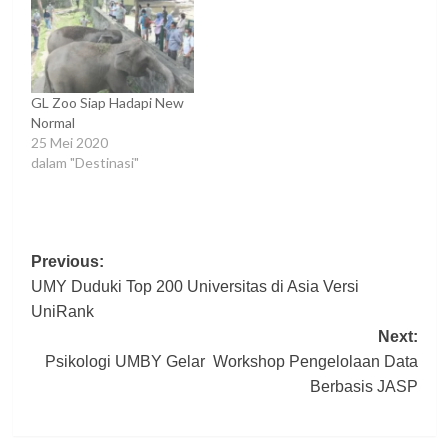
GL Zoo Siap Hadapi New
Normal
25 Mei 2020
dalam "Destinasi"
Post
Previous:
UMY Duduki Top 200 Universitas di Asia Versi
navigation
UniRank
Next:
Psikologi UMBY Gelar Workshop Pengelolaan Data
Berbasis JASP