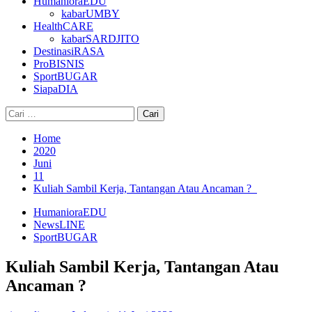
HumanioraEDU
kabarUMBY
HealthCARE
kabarSARDJITO
DestinasiRASA
ProBISNIS
SportBUGAR
SiapaDIA
Cari
untuk:
Home
2020
Juni
11
Kuliah Sambil Kerja, Tantangan Atau Ancaman ?
HumanioraEDU
NewsLINE
SportBUGAR
Kuliah Sambil Kerja, Tantangan Atau
Ancaman ?