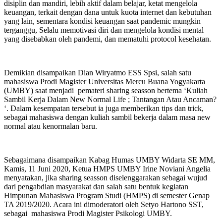
disiplin dan mandiri, lebih aktif dalam belajar, ketat mengelola
keuangan, terkait dengan dana untuk kuota internet dan kebutuhan
yang lain, sementara kondisi keuangan saat pandemic mungkin
terganggu, Selalu memotivasi diri dan mengelola kondisi mental
yang disebabkan oleh pandemi, dan mematuhi protocol kesehatan.
Demikian disampaikan Dian Wiryatmo ESS Spsi, salah satu
mahasiswa Prodi Magister Universitas Mercu Buana Yogyakarta
(UMBY) saat menjadi pemateri sharing seasson bertema ‘Kuliah
Sambil Kerja Dalam New Normal Life ; Tantangan Atau Ancaman?
‘. Dalam kesempatan tersebut ia juga memberikan tips dan trick,
sebagai mahasiswa dengan kuliah sambil bekerja dalam masa new
normal atau kenormalan baru.
Sebagaimana disampaikan Kabag Humas UMBY Widarta SE MM,
Kamis, 11 Juni 2020, Ketua HMPS UMBY Irine Noviani Angelia
menyatakan, jika sharing seasson diselenggarakan sebagai wujud
dari pengabdian masyarakat dan salah satu bentuk kegiatan
Himpunan Mahasiswa Program Studi (HMPS) di semester Genap
TA 2019/2020. Acara ini dimoderatori oleh Setyo Hartono SST,
sebagai mahasiswa Prodi Magister Psikologi UMBY.