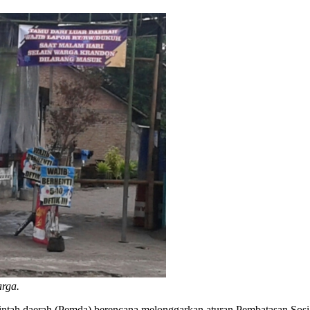
arga.
ntah daerah (Pemda) berencana melonggarkan aturan Pembatasan Sosial