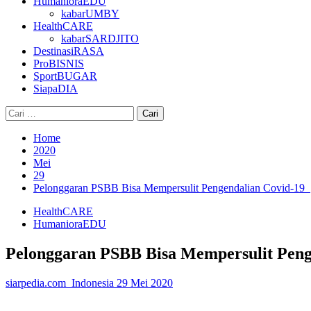
HumanioraEDU
kabarUMBY
HealthCARE
kabarSARDJITO
DestinasiRASA
ProBISNIS
SportBUGAR
SiapaDIA
Cari
untuk:
Home
2020
Mei
29
Pelonggaran PSBB Bisa Mempersulit Pengendalian Covid-19
HealthCARE
HumanioraEDU
Pelonggaran PSBB Bisa Mempersulit Pen
siarpedia.com_Indonesia
29 Mei 2020