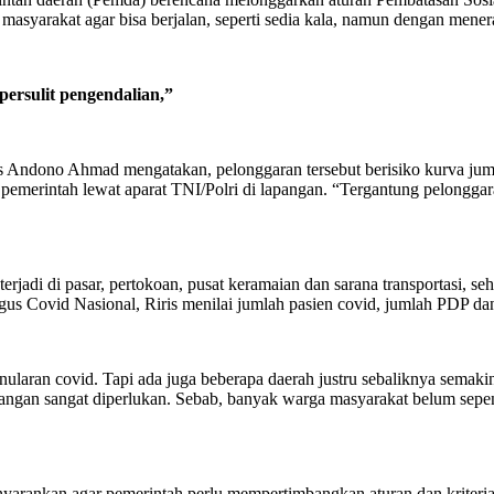
asyarakat agar bisa berjalan, seperti sedia kala, namun dengan menera
ersulit pengendalian,”
 Andono Ahmad mengatakan, pelonggaran tersebut berisiko kurva jumlah
emerintah lewat aparat TNI/Polri di lapangan. “Tergantung pelonggara
jadi di pasar, pertokoan, pusat keramaian dan sarana transportasi, seh
us Covid Nasional, Riris menilai jumlah pasien covid, jumlah PDP da
nularan covid. Tapi ada juga beberapa daerah justru sebaliknya sema
apangan sangat diperlukan. Sebab, banyak warga masyarakat belum sep
 menyarankan agar pemerintah perlu mempertimbangkan aturan dan krit