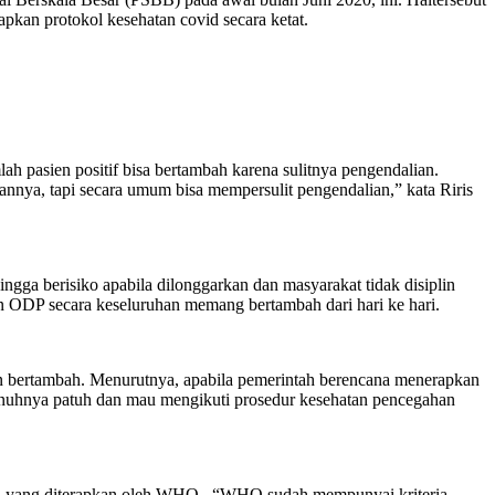
pkan protokol kesehatan covid secara ketat.
 pasien positif bisa bertambah karena sulitnya pengendalian.
nnya, tapi secara umum bisa mempersulit pengendalian,” kata Riris
ingga berisiko apabila dilonggarkan dan masyarakat tidak disiplin
n ODP secara keseluruhan memang bertambah dari hari ke hari.
kin bertambah. Menurutnya, apabila pemerintah berencana menerapkan
enuhnya patuh dan mau mengikuti prosedur kesehatan pencegahan
eria yang diterapkan oleh WHO. “WHO sudah mempunyai kriteria