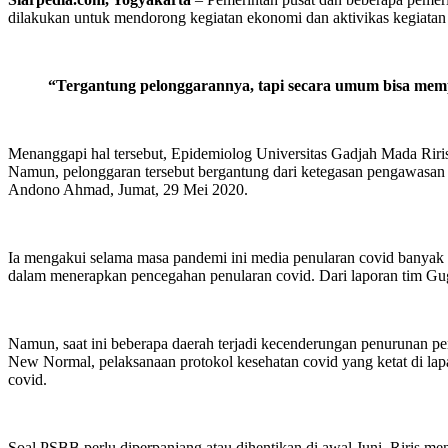
dilakukan untuk mendorong kegiatan ekonomi dan aktivikas kegiatan m
“Tergantung pelonggarannya, tapi secara umum bisa memp
Menanggapi hal tersebut, Epidemiolog Universitas Gadjah Mada Riris
Namun, pelonggaran tersebut bergantung dari ketegasan pengawasan p
Andono Ahmad, Jumat, 29 Mei 2020.
Ia mengakui selama masa pandemi ini media penularan covid banyak ter
dalam menerapkan pencegahan penularan covid. Dari laporan tim Gug
Namun, saat ini beberapa daerah terjadi kecenderungan penurunan pe
New Normal, pelaksanaan protokol kesehatan covid yang ketat di l
covid.
Soal PSBB perlu diperpanjang atau dihentikan di awal Juni, Riris