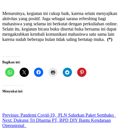
Menurutnya, kegiatan ini cukup baik, karena selain menyajikan
aktivitas yang positif. Juga sebagai sarana refreshing bagi
mahasiswa yang selama ini berkutat dengan perkuliahan online.
Selain itu, kegiatan bicara buku disertai buka bersama ini dapat
mengakrabkan kembali komunikasi mahasiswa satu sama lain
karena sudah beberapa bulan tidak saling bertatap muka.
(*)
Bagikan ini:
Menyukai ini:
Post
Previous:
Pandemi Covid-19, PLN Salurkan Paket Sembako
Next:
Dukung Tri Dharma PT, BPD DIY Bantu Kendaraan
navigation
Operasional