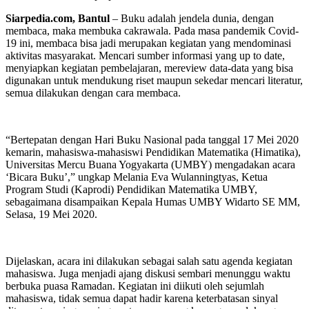
Siarpedia.com, Bantul
– Buku adalah jendela dunia, dengan
membaca, maka membuka cakrawala. Pada masa pandemik Covid-
19 ini, membaca bisa jadi merupakan kegiatan yang mendominasi
aktivitas masyarakat. Mencari sumber informasi yang up to date,
menyiapkan kegiatan pembelajaran, mereview data-data yang bisa
digunakan untuk mendukung riset maupun sekedar mencari literatur,
semua dilakukan dengan cara membaca.
“Bertepatan dengan Hari Buku Nasional pada tanggal 17 Mei 2020
kemarin, mahasiswa-mahasiswi Pendidikan Matematika (Himatika),
Universitas Mercu Buana Yogyakarta (UMBY) mengadakan acara
‘Bicara Buku’,” ungkap Melania Eva Wulanningtyas, Ketua
Program Studi (Kaprodi) Pendidikan Matematika UMBY,
sebagaimana disampaikan Kepala Humas UMBY Widarto SE MM,
Selasa, 19 Mei 2020.
Dijelaskan, acara ini dilakukan sebagai salah satu agenda kegiatan
mahasiswa. Juga menjadi ajang diskusi sembari menunggu waktu
berbuka puasa Ramadan. Kegiatan ini diikuti oleh sejumlah
mahasiswa, tidak semua dapat hadir karena keterbatasan sinyal