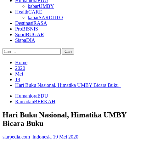
HumanioraEDU
kabarUMBY
HealthCARE
kabarSARDJITO
DestinasiRASA
ProBISNIS
SportBUGAR
SiapaDIA
Cari
untuk:
Home
2020
Mei
19
Hari Buku Nasional, Himatika UMBY Bicara Buku
HumanioraEDU
RamadanBERKAH
Hari Buku Nasional, Himatika UMBY
Bicara Buku
siarpedia.com_Indonesia
19 Mei 2020