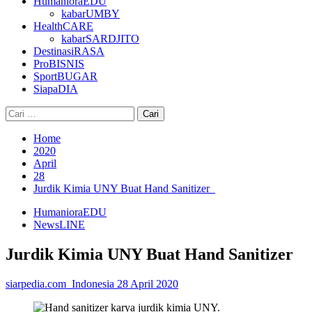
HumanioraEDU
kabarUMBY
HealthCARE
kabarSARDJITO
DestinasiRASA
ProBISNIS
SportBUGAR
SiapaDIA
Cari
untuk:
Home
2020
April
28
Jurdik Kimia UNY Buat Hand Sanitizer
HumanioraEDU
NewsLINE
Jurdik Kimia UNY Buat Hand Sanitizer
siarpedia.com_Indonesia
28 April 2020