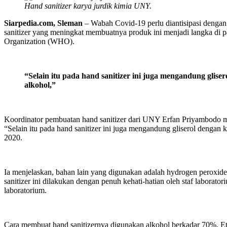
Hand sanitizer karya jurdik kimia UNY.
Siarpedia.com, Sleman
– Wabah Covid-19 perlu diantisipasi dengan
sanitizer yang meningkat membuatnya produk ini menjadi langka di p
Organization (WHO).
“Selain itu pada hand sanitizer ini juga mengandung glis
alkohol,”
Koordinator pembuatan hand sanitizer dari UNY Erfan Priyambodo meny
“Selain itu pada hand sanitizer ini juga mengandung gliserol dengan 
2020.
Ia menjelaskan, bahan lain yang digunakan adalah hydrogen perox
sanitizer ini dilakukan dengan penuh kehati-hatian oleh staf labor
laboratorium.
Cara membuat hand sanitizernya digunakan alkohol berkadar 70%. E