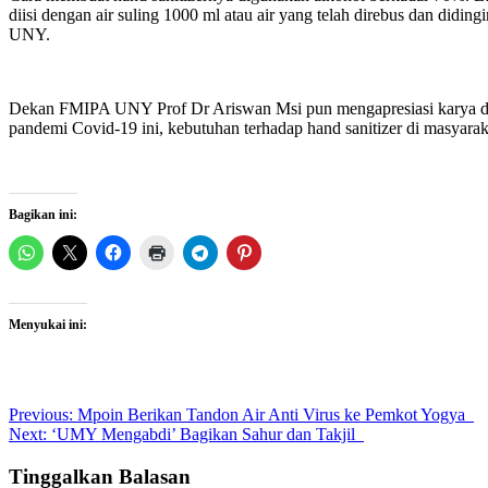
diisi dengan air suling 1000 ml atau air yang telah direbus dan didin
UNY.
Dekan FMIPA UNY Prof Dr Ariswan Msi pun mengapresiasi karya dari
pandemi Covid-19 ini, kebutuhan terhadap hand sanitizer di masyarak
Bagikan ini:
Menyukai ini:
Post
Previous:
Mpoin Berikan Tandon Air Anti Virus ke Pemkot Yogya
Next:
‘UMY Mengabdi’ Bagikan Sahur dan Takjil
navigation
Tinggalkan Balasan