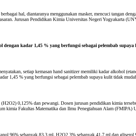
 berbagai hal, diantaranya menggunakan masker, mencuci tangan deng
asaran. Jurusan Pendidikan Kimia Universitas Negeri Yogyakarta (UNY)
erol dengan kadar 1,45 % yang berfungsi sebagai pelembab supaya 
atakan, setiap kemasan hand sanitizer memiliki kadar alkohol (etanol
kadar 1,45 % yang berfungsi sebagai pelembab supaya kulit tidak mudah t
ide (H2O2) 0,125% dan pewangi. Dosen jurusan pendidikan kimia ter
atorium kimia Fakultas Matematika dan Ilmu Penegtahuan Alam (FMIPA) 
tanol 96% sebanyak 83,3 ml, H2O2 3% sebanyak 41,7 ml dan gliserol