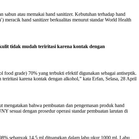
an sabun atau memakai hand sanitizer. Kebutuhan terhadap hand
 meracik hand sanitizer berkualitas menurut standar World Health
kulit tidak mudah teriritasi karena kontak dengan
 food grade) 70% yang terbukti efektif digunakan sebagai antiseptik.
eriritasi karena kontak dengan alkohol,” kata Erfan, Selasa, 28 April
sebut mengatakan bahwa pembuatan dan pengemasan produk hand
UNY sesuai dengan prosedur operasi standar pembuatan larutan di
 98% sebanyak 14,5 ml dituangkan dalam labu ukur 1000 ml. Labu