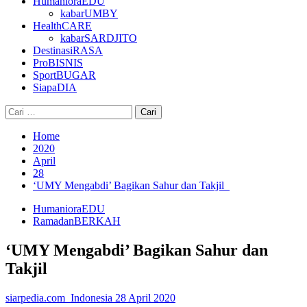
HumanioraEDU
kabarUMBY
HealthCARE
kabarSARDJITO
DestinasiRASA
ProBISNIS
SportBUGAR
SiapaDIA
Cari
untuk:
Home
2020
April
28
‘UMY Mengabdi’ Bagikan Sahur dan Takjil
HumanioraEDU
RamadanBERKAH
‘UMY Mengabdi’ Bagikan Sahur dan
Takjil
siarpedia.com_Indonesia
28 April 2020