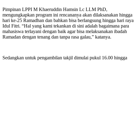
Pimpinan LPPI M Khaeruddin Hamsin Lc LLM PhD,
mengungkapkan program ini rencananya akan dilaksanakan hingga
hari ke-25 Ramadhan dan bahkan bisa berlangsung hingga hari raya
Idul Fitri. “Hal yang kami tekankan di sini adalah bagaimana para
mahasiswa terlayani dengan baik agar bisa melaksanakan ibadah
Ramadan dengan tenang dan tanpa rasa galau,” katanya.
Sedangkan untuk pengambilan takjil dimulai pukul 16.00 hingga
pukul 17.30 WIB. Agar tetap sesuai dengan anjuran physical
distancing, pengambilan makanan menggunakan teknis drive thru
dan juga para mahasiswa diminta untuk wajib menggunakan
masker. Para mahasiswa yang sudah mendaftarkan dirinya pada
formulir yang tertera di KRS Online cukup menunjukkan Kartu
Tanda Mahasiswa (KTM) untuk mendapatkan makanan sahur dan
takjil.
Program ini juga selaras dengan gagasan Rektor UMY Dr Ir
Gunawan Budiyanto MP IPM. Menurutnya, program UMY
Mengabdi ini akan terus dievaluasi pelaksanaanya menyesuaikan
dengan kondisi pandemik yang ada. “Harapan saya, semoga