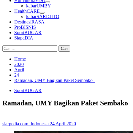
HumanioraEDU
kabarUMBY
HealthCARE
kabarSARDJITO
DestinasiRASA
ProBISNIS
SportBUGAR
SiapaDIA
Cari
untuk:
Home
2020
April
24
Ramadan, UMY Bagikan Paket Sembako
SportBUGAR
Ramadan, UMY Bagikan Paket Sembako
siarpedia.com_Indonesia
24 April 2020