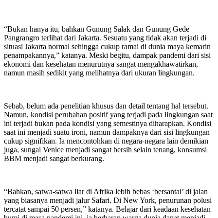
“Bukan hanya itu, bahkan Gunung Salak dan Gunung Gede
Pangrangro terlihat dari Jakarta. Sesuatu yang tidak akan terjadi di
situasi Jakarta normal sehingga cukup ramai di dunia maya kemarin
penampakannya,” katanya. Meski begitu, dampak pandemi dari sisi
ekonomi dan kesehatan menurutnya sangat mengakhawatirkan,
namun masih sedikit yang melihatnya dari ukuran lingkungan.
Sebab, belum ada penelitian khusus dan detail tentang hal tersebut.
Namun, kondisi perubahan positif yang terjadi pada lingkungan saat
ini terjadi bukan pada kondisi yang semestinya diharapkan. Kondisi
saat ini menjadi suatu ironi, namun dampaknya dari sisi lingkungan
cukup signifikan. Ia mencontohkan di negara-negara lain demikian
juga, sungai Venice menjadi sangat bersih selain tenang, konsumsi
BBM menjadi sangat berkurang.
“Bahkan, satwa-satwa liar di Afrika lebih bebas ‘bersantai’ di jalan
yang biasanya menjadi jalur Safari. Di New York, penurunan polusi
tercatat sampai 50 persen,” katanya. Belajar dari keadaan kesehatan
bumi di masa pandemi ini, ia berharap warga dunia dapat menjadi