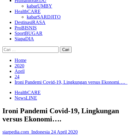
HumanioraEDU
kabarUMBY
HealthCARE
kabarSARDJITO
DestinasiRASA
ProBISNIS
SportBUGAR
SiapaDIA
Cari
untuk:
Home
2020
April
24
Ironi Pandemi Covid-19, Lingkungan versus Ekonomi….
HealthCARE
NewsLINE
Ironi Pandemi Covid-19, Lingkungan
versus Ekonomi….
siarpedia.com_Indonesia
24 April 2020