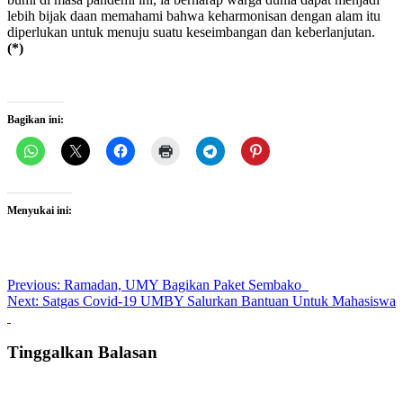
lebih bijak daan memahami bahwa keharmonisan dengan alam itu
diperlukan untuk menuju suatu keseimbangan dan keberlanjutan.
(*)
Bagikan ini:
Menyukai ini:
Post
Previous:
Ramadan, UMY Bagikan Paket Sembako
Next:
Satgas Covid-19 UMBY Salurkan Bantuan Untuk Mahasiswa
navigation
Tinggalkan Balasan