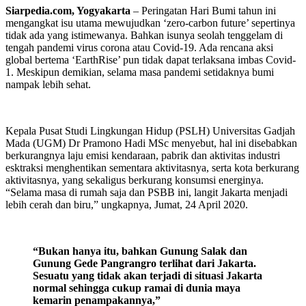
Siarpedia.com, Yogyakarta
– Peringatan Hari Bumi tahun ini
mengangkat isu utama mewujudkan ‘zero-carbon future’ sepertinya
tidak ada yang istimewanya. Bahkan isunya seolah tenggelam di
tengah pandemi virus corona atau Covid-19. Ada rencana aksi
global bertema ‘EarthRise’ pun tidak dapat terlaksana imbas Covid-
1. Meskipun demikian, selama masa pandemi setidaknya bumi
nampak lebih sehat.
Kepala Pusat Studi Lingkungan Hidup (PSLH) Universitas Gadjah
Mada (UGM) Dr Pramono Hadi MSc menyebut, hal ini disebabkan
berkurangnya laju emisi kendaraan, pabrik dan aktivitas industri
esktraksi menghentikan sementara aktivitasnya, serta kota berkurang
aktivitasnya, yang sekaligus berkurang konsumsi energinya.
“Selama masa di rumah saja dan PSBB ini, langit Jakarta menjadi
lebih cerah dan biru,” ungkapnya, Jumat, 24 April 2020.
“Bukan hanya itu, bahkan Gunung Salak dan
Gunung Gede Pangrangro terlihat dari Jakarta.
Sesuatu yang tidak akan terjadi di situasi Jakarta
normal sehingga cukup ramai di dunia maya
kemarin penampakannya,”