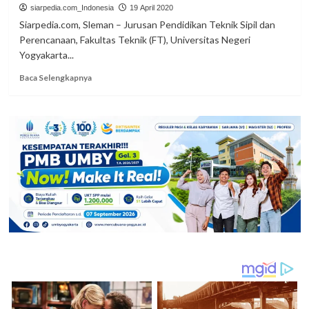
siarpedia.com_Indonesia
Awal
19 April 2020
Menuju
Siarpedia.com, Sleman – Jurusan Pendidikan Teknik Sipil dan
SD
Perencanaan, Fakultas Teknik (FT), Universitas Negeri
Yogyakarta...
Read
Baca Selengkapnya
more
about
UNY
Ciptakan
Wastafel
Injak
Portabel