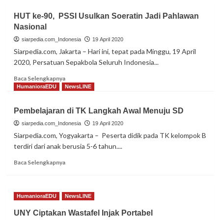
HUT ke-90, PSSI Usulkan Soeratin Jadi Pahlawan
Nasional
siarpedia.com_Indonesia
19 April 2020
Siarpedia.com, Jakarta – Hari ini, tepat pada Minggu, 19 April
2020, Persatuan Sepakbola Seluruh Indonesia...
Read
Baca Selengkapnya
more
HumanioraEDU
NewsLINE
about
HUT
Pembelajaran di TK Langkah Awal Menuju SD
ke-
90,
siarpedia.com_Indonesia
19 April 2020
PSSI
Siarpedia.com, Yogyakarta – Peserta didik pada TK kelompok B
Usulkan
terdiri dari anak berusia 5-6 tahun....
Soeratin
Jadi
Read
Baca Selengkapnya
Pahlawan
more
Nasional
about
Pembelajaran
HumanioraEDU
NewsLINE
di
TK
UNY Ciptakan Wastafel Injak Portabel
Langkah