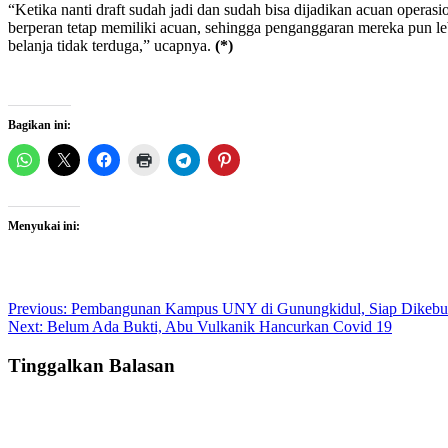
“Ketika nanti draft sudah jadi dan sudah bisa dijadikan acuan op
berperan tetap memiliki acuan, sehingga penganggaran mereka pun le
belanja tidak terduga,” ucapnya.
(*)
Bagikan ini:
Menyukai ini:
Post
Previous:
Pembangunan Kampus UNY di Gunungkidul, Siap Dikebu
Next:
Belum Ada Bukti, Abu Vulkanik Hancurkan Covid 19
navigation
Tinggalkan Balasan