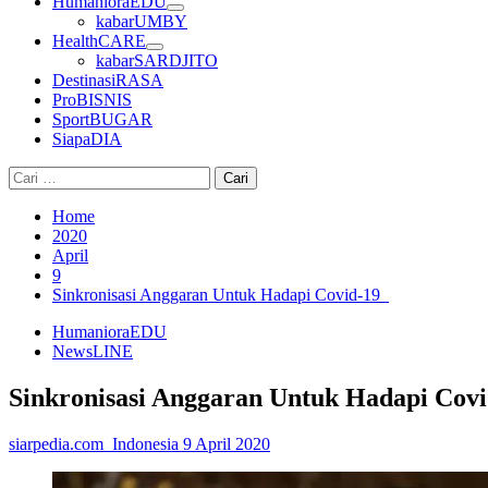
HumanioraEDU
kabarUMBY
HealthCARE
kabarSARDJITO
DestinasiRASA
ProBISNIS
SportBUGAR
SiapaDIA
Cari
untuk:
Home
2020
April
9
Sinkronisasi Anggaran Untuk Hadapi Covid-19
HumanioraEDU
NewsLINE
Sinkronisasi Anggaran Untuk Hadapi Cov
siarpedia.com_Indonesia
9 April 2020