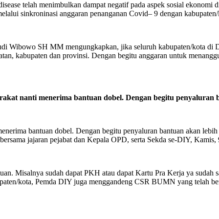
sease telah menimbulkan dampat negatif pada aspek sosial ekonomi di
melalui sinkroninasi anggaran penanganan Covid– 9 dengan kabupaten/
di Wibowo SH MM mengungkapkan, jika seluruh kabupaten/kota di DI
atan, kabupaten dan provinsi. Dengan begitu anggaran untuk menanggula
rakat nanti menerima bantuan dobel. Dengan begitu penyaluran 
 menerima bantuan dobel. Dengan begitu penyaluran bantuan akan lebi
ama jajaran pejabat dan Kepala OPD, serta Sekda se-DIY, Kamis, 
n. Misalnya sudah dapat PKH atau dapat Kartu Pra Kerja ya sudah satu
bupaten/kota, Pemda DIY juga menggandeng CSR BUMN yang telah bers