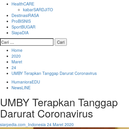
HealthCARE
kabarSARDJITO
DestinasiRASA
ProBISNIS
SportBUGAR
SiapaDIA
Cari
untuk:
Home
2020
Maret
24
UMBY Terapkan Tanggap Darurat Coronavirus
HumanioraEDU
NewsLINE
UMBY Terapkan Tanggap
Darurat Coronavirus
siarpedia.com_Indonesia
24 Maret 2020