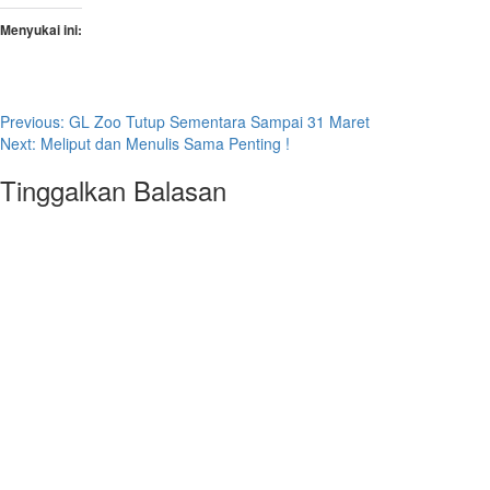
Menyukai ini:
Post
Previous:
GL Zoo Tutup Sementara Sampai 31 Maret
Next:
Meliput dan Menulis Sama Penting !
navigation
Tinggalkan Balasan