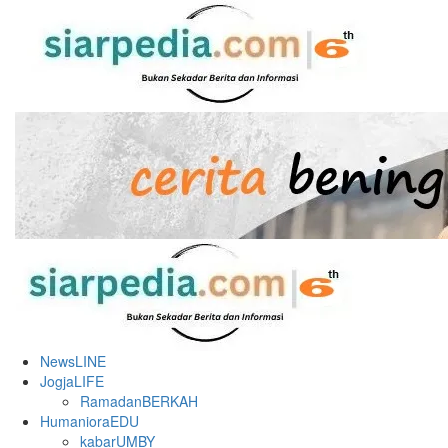
Skip
to
content
Primary
Menu
NewsLINE
JogjaLIFE
RamadanBERKAH
HumanioraEDU
kabarUMBY