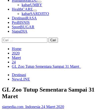
HumanioraEDU
kabarUMBY
HealthCARE
kabarSARDJITO
DestinasiRASA
ProBISNIS
SportBUGAR
SiapaDIA
Cari
untuk:
Home
2020
Maret
24
GL Zoo Tutup Sementara Sampai 31 Maret
Destinasi
NewsLINE
GL Zoo Tutup Sementara Sampai 31
Maret
siarpedia.com_Indonesia
24 Maret 2020