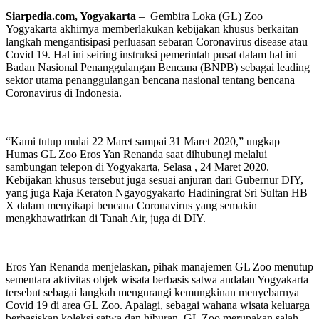
Siarpedia.com, Yogyakarta
– Gembira Loka (GL) Zoo
Yogyakarta akhirnya memberlakukan kebijakan khusus berkaitan
langkah mengantisipasi perluasan sebaran Coronavirus disease atau
Covid 19. Hal ini seiring instruksi pemerintah pusat dalam hal ini
Badan Nasional Penanggulangan Bencana (BNPB) sebagai leading
sektor utama penanggulangan bencana nasional tentang bencana
Coronavirus di Indonesia.
“Kami tutup mulai 22 Maret sampai 31 Maret 2020,” ungkap
Humas GL Zoo Eros Yan Renanda saat dihubungi melalui
sambungan telepon di Yogyakarta, Selasa , 24 Maret 2020.
Kebijakan khusus tersebut juga sesuai anjuran dari Gubernur DIY,
yang juga Raja Keraton Ngayogyakarto Hadiningrat Sri Sultan HB
X dalam menyikapi bencana Coronavirus yang semakin
mengkhawatirkan di Tanah Air, juga di DIY.
Eros Yan Renanda menjelaskan, pihak manajemen GL Zoo menutup
sementara aktivitas objek wisata berbasis satwa andalan Yogyakarta
tersebut sebagai langkah mengurangi kemungkinan menyebarnya
Covid 19 di area GL Zoo. Apalagi, sebagai wahana wisata keluarga
berbasiskan koleksi satwa dan hiburan, GL Zoo merupakan salah