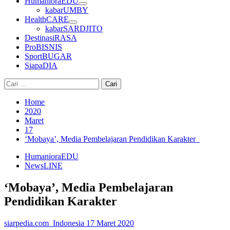
HumanioraEDU
kabarUMBY
HealthCARE
kabarSARDJITO
DestinasiRASA
ProBISNIS
SportBUGAR
SiapaDIA
Cari
untuk:
Home
2020
Maret
17
‘Mobaya’, Media Pembelajaran Pendidikan Karakter
HumanioraEDU
NewsLINE
‘Mobaya’, Media Pembelajaran
Pendidikan Karakter
siarpedia.com_Indonesia
17 Maret 2020