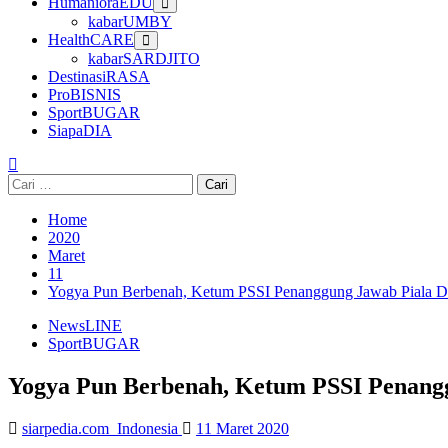
HumanioraEDU
kabarUMBY
HealthCARE
kabarSARDJITO
DestinasiRASA
ProBISNIS
SportBUGAR
SiapaDIA
Cari
untuk:
Home
2020
Maret
11
Yogya Pun Berbenah, Ketum PSSI Penanggung Jawab Piala 
NewsLINE
SportBUGAR
Yogya Pun Berbenah, Ketum PSSI Penang
siarpedia.com_Indonesia
11 Maret 2020