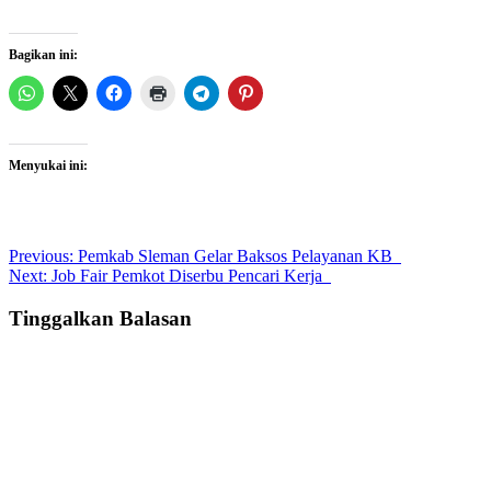
Bagikan ini:
Menyukai ini:
Post
Previous:
Pemkab Sleman Gelar Baksos Pelayanan KB
Next:
Job Fair Pemkot Diserbu Pencari Kerja
navigation
Tinggalkan Balasan