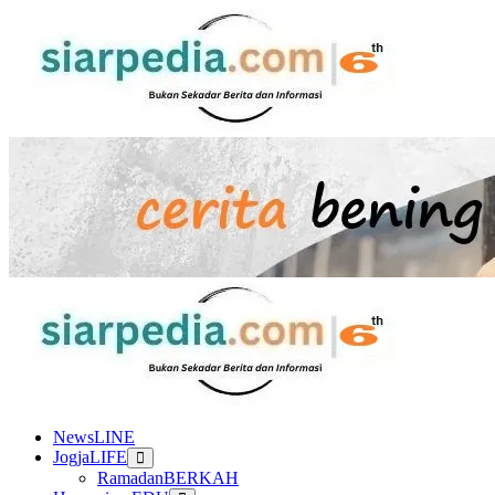
Skip
to
content
Primary
Menu
NewsLINE
JogjaLIFE
RamadanBERKAH