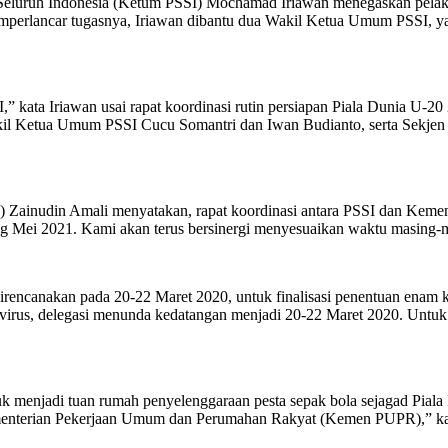
luruh Indonesia (Ketum PSSI) Mochamad Iriawan menegaskan pelaks
 memperlancar tugasnya, Iriawan dibantu dua Wakil Ketua Umum PSSI,
kata Iriawan usai rapat koordinasi rutin persiapan Piala Dunia U-2
kil Ketua Umum PSSI Cucu Somantri dan Iwan Budianto, serta Sekjen P
Zainudin Amali menyatakan, rapat koordinasi antara PSSI dan Kemenp
g Mei 2021. Kami akan terus bersinergi menyesuaikan waktu masing-m
direncanakan pada 20-22 Maret 2020, untuk finalisasi penentuan enam
avirus, delegasi menunda kedatangan menjadi 20-22 Maret 2020. Untuk
k menjadi tuan rumah penyelenggaraan pesta sepak bola sejagad Piala
Kementerian Pekerjaan Umum dan Perumahan Rakyat (Kemen PUPR),” kat