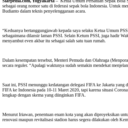
Siarpedia.com, Yogyakarta
– Ketua Umum Persatuan Sepak Bola Se
sebagai orang nomor satu di federasi sepak bola Indonesia. Untuk
Budianto dalam teknis penyelenggaraan acara.
“Keduanya bertanggungjawab kepada saya selaku Ketua Umum PSSI,” 
sebagaimana dilansir laman PSSI. Selain Ketum PSSI, juga hadir Wa
menyambut even akbar itu sebagai salah satu tuan rumah.
Dalam kesempatan tersebut, Menteri Pemuda dan Olahraga (Menpora) 
secara reguler. “Apalagi waktunya sudah semakin mendekat menjelan
Saat ini, PSSI menunggu kedatangan delegasi FIFA ke Jakarta yang 
FIFA ke Indonesia pada 10-11 Maret 2020, tapi karena situasi Coron
lengkap dengan skema yang diinginkan FIFA.
Menurut Iriawan, penentuan enam kota yang akan diproyeksikan untu
renovasi maupun revitalisasi stadion harus segera dilakukan oleh 