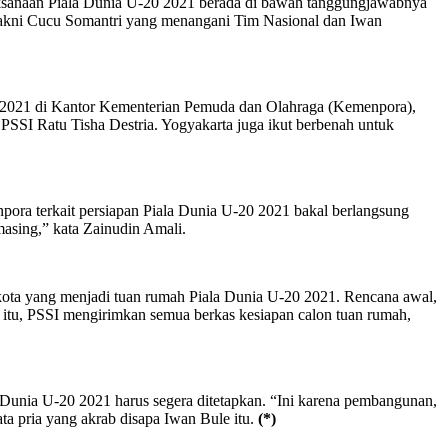
anaan Piala Dunia U-20 2021 berada di bawah tanggungjawabnya
 yakni Cucu Somantri yang menangani Tim Nasional dan Iwan
0 2021 di Kantor Kementerian Pemuda dan Olahraga (Kemenpora),
SSI Ratu Tisha Destria. Yogyakarta juga ikut berbenah untuk
ora terkait persiapan Piala Dunia U-20 2021 bakal berlangsung
asing,” kata Zainudin Amali.
 kota yang menjadi tuan rumah Piala Dunia U-20 2021. Rencana awal,
 itu, PSSI mengirimkan semua berkas kesiapan calon tuan rumah,
 Dunia U-20 2021 harus segera ditetapkan. “Ini karena pembangunan,
a pria yang akrab disapa Iwan Bule itu.
(*)