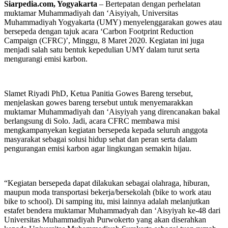
Siarpedia.com, Yogyakarta
– Bertepatan dengan perhelatan
muktamar Muhammadiyah dan ‘Aisyiyah, Universitas
Muhammadiyah Yogyakarta (UMY) menyelenggarakan gowes atau
bersepeda dengan tajuk acara ‘Carbon Footprint Reduction
Campaign (CFRC)’, Minggu, 8 Maret 2020. Kegiatan ini juga
menjadi salah satu bentuk kepedulian UMY dalam turut serta
mengurangi emisi karbon.
Slamet Riyadi PhD, Ketua Panitia Gowes Bareng tersebut,
menjelaskan gowes bareng tersebut untuk menyemarakkan
muktamar Muhammadiyah dan ‘Aisyiyah yang direncanakan bakal
berlangsung di Solo. Jadi, acara CFRC membawa misi
mengkampanyekan kegiatan bersepeda kepada seluruh anggota
masyarakat sebagai solusi hidup sehat dan peran serta dalam
pengurangan emisi karbon agar lingkungan semakin hijau.
“Kegiatan bersepeda dapat dilakukan sebagai olahraga, hiburan,
maupun moda transportasi bekerja/bersekolah (bike to work atau
bike to school). Di samping itu, misi lainnya adalah melanjutkan
estafet bendera muktamar Muhammadyah dan ‘Aisyiyah ke-48 dari
Universitas Muhammadiyah Purwokerto yang akan diserahkan