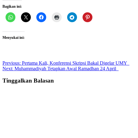
Bagikan ini:
Menyukai ini:
Post
Previous:
Pertama Kali, Konferensi Skripsi Bakal Digelar UMY
Next:
Muhammadiyah Tetapkan Awal Ramadhan 24 April
navigation
Tinggalkan Balasan