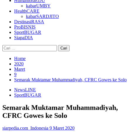
HumanioraEDU
kabarUMBY
HealthCARE
kabarSARDJITO
DestinasiRASA
ProBISNIS
SportBUGAR
SiapaDIA
Cari
untuk:
Home
2020
Maret
9
Semarak Muktamar Muhammadiyah, CFRC Gowes ke Solo
NewsLINE
SportBUGAR
Semarak Muktamar Muhammadiyah,
CFRC Gowes ke Solo
siarpedia.com_Indonesia
9 Maret 2020