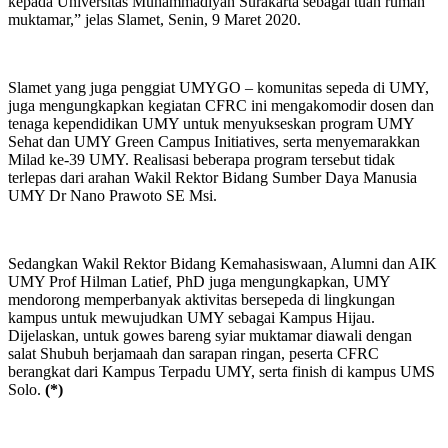
kepada Universitas Muhammadiyah Surakarta sebagai tuan rumah
muktamar,” jelas Slamet, Senin, 9 Maret 2020.
Slamet yang juga penggiat UMYGO – komunitas sepeda di UMY,
juga mengungkapkan kegiatan CFRC ini mengakomodir dosen dan
tenaga kependidikan UMY untuk menyukseskan program UMY
Sehat dan UMY Green Campus Initiatives, serta menyemarakkan
Milad ke-39 UMY. Realisasi beberapa program tersebut tidak
terlepas dari arahan Wakil Rektor Bidang Sumber Daya Manusia
UMY Dr Nano Prawoto SE Msi.
Sedangkan Wakil Rektor Bidang Kemahasiswaan, Alumni dan AIK
UMY Prof Hilman Latief, PhD juga mengungkapkan, UMY
mendorong memperbanyak aktivitas bersepeda di lingkungan
kampus untuk mewujudkan UMY sebagai Kampus Hijau.
Dijelaskan, untuk gowes bareng syiar muktamar diawali dengan
salat Shubuh berjamaah dan sarapan ringan, peserta CFRC
berangkat dari Kampus Terpadu UMY, serta finish di kampus UMS
Solo.
(*)