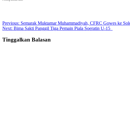
Post
Previous:
Semarak Muktamar Muhammadiyah, CFRC Gowes ke Sol
Next:
Bima Sakti Panggil Tiga Pemain Piala Soeratin U-15
navigation
Tinggalkan Balasan