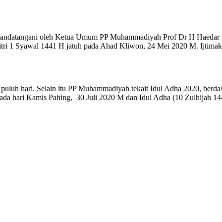
itandatangani oleh Ketua Umum PP Muhammadiyah Prof Dr H Haedar N
ri 1 Syawal 1441 H jatuh pada Ahad Kliwon, 24 Mei 2020 M. Ijtimak 
uluh hari. Selain itu PP Muhammadiyah tekait Idul Adha 2020, berdasa
pada hari Kamis Pahing, 30 Juli 2020 M dan Idul Adha (10 Zulhijah 14