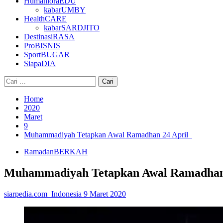
HumanioraEDU
kabarUMBY
HealthCARE
kabarSARDJITO
DestinasiRASA
ProBISNIS
SportBUGAR
SiapaDIA
Cari
untuk:
Home
2020
Maret
9
Muhammadiyah Tetapkan Awal Ramadhan 24 April
RamadanBERKAH
Muhammadiyah Tetapkan Awal Ramadhan
siarpedia.com_Indonesia
9 Maret 2020