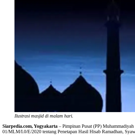
Ilustrasi masjid di malam hari.
Siarpedia.com, Yogyakarta
– Pimpinan Pusat (PP) Muhammadiyah t
01/MLM/I.0/E/2020 tentang Penetapan Hasil Hisab Ramadhan, Syawal, 