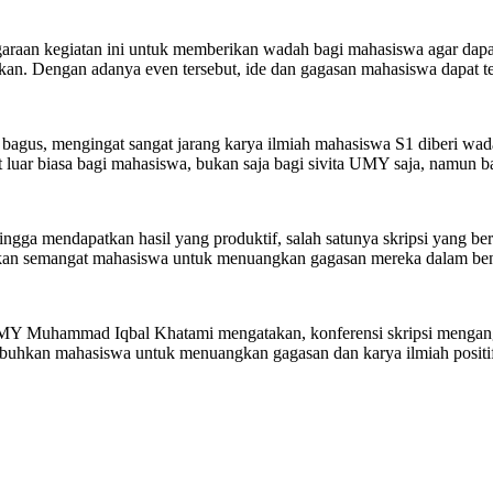
aan kegiatan ini untuk memberikan wadah bagi mahasiswa agar dapat
ikan. Dengan adanya even tersebut, ide dan gagasan mahasiswa dapat t
bagus, mengingat sangat jarang karya ilmiah mahasiswa S1 diberi wada
 luar biasa bagi mahasiswa, bukan saja bagi sivita UMY saja, namun
ehingga mendapatkan hasil yang produktif, salah satunya skripsi yan
kan semangat mahasiswa untuk menuangkan gagasan mereka dalam bentuk j
UMY Muhammad Iqbal Khatami mengatakan, konferensi skripsi menga
buhkan mahasiswa untuk menuangkan gagasan dan karya ilmiah positif