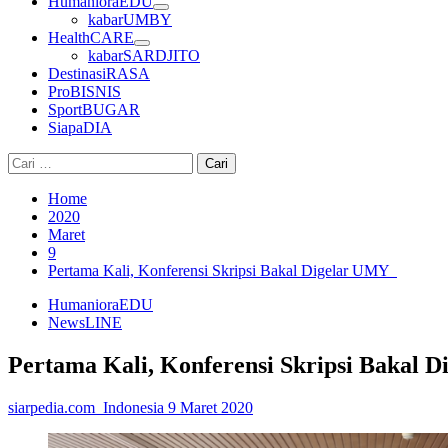
HumanioraEDU
kabarUMBY
HealthCARE
kabarSARDJITO
DestinasiRASA
ProBISNIS
SportBUGAR
SiapaDIA
Cari
untuk:
Home
2020
Maret
9
Pertama Kali, Konferensi Skripsi Bakal Digelar UMY
HumanioraEDU
NewsLINE
Pertama Kali, Konferensi Skripsi Bakal
siarpedia.com_Indonesia
9 Maret 2020