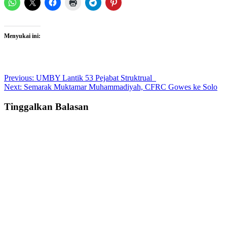
Menyukai ini:
Post
Previous:
UMBY Lantik 53 Pejabat Struktrual
Next:
Semarak Muktamar Muhammadiyah, CFRC Gowes ke Solo
navigation
Tinggalkan Balasan