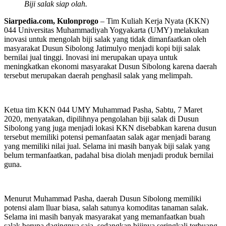
Biji salak siap olah.
Siarpedia.com, Kulonprogo
– Tim Kuliah Kerja Nyata (KKN)
044 Universitas Muhammadiyah Yogyakarta (UMY) melakukan
inovasi untuk mengolah biji salak yang tidak dimanfaatkan oleh
masyarakat Dusun Sibolong Jatimulyo menjadi kopi biji salak
bernilai jual tinggi. Inovasi ini merupakan upaya untuk
meningkatkan ekonomi masyarakat Dusun Sibolong karena daerah
tersebut merupakan daerah penghasil salak yang melimpah.
Ketua tim KKN 044 UMY Muhammad Pasha, Sabtu, 7 Maret
2020, menyatakan, dipilihnya pengolahan biji salak di Dusun
Sibolong yang juga menjadi lokasi KKN disebabkan karena dusun
tersebut memiliki potensi pemanfaatan salak agar menjadi barang
yang memiliki nilai jual. Selama ini masih banyak biji salak yang
belum termanfaatkan, padahal bisa diolah menjadi produk bernilai
guna.
Menurut Muhammad Pasha, daerah Dusun Sibolong memiliki
potensi alam lluar biasa, salah satunya komoditas tanaman salak.
Selama ini masih banyak masyarakat yang memanfaatkan buah
salak berupa dagingnya saja, sedangkan bijinya seringkali terbuang