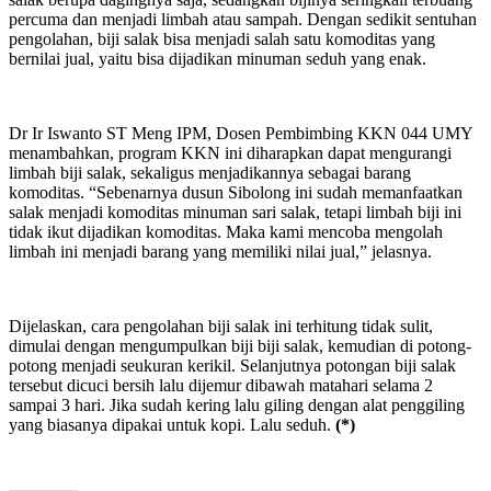
percuma dan menjadi limbah atau sampah. Dengan sedikit sentuhan
pengolahan, biji salak bisa menjadi salah satu komoditas yang
bernilai jual, yaitu bisa dijadikan minuman seduh yang enak.
Dr Ir Iswanto ST Meng IPM, Dosen Pembimbing KKN 044 UMY
menambahkan, program KKN ini diharapkan dapat mengurangi
limbah biji salak, sekaligus menjadikannya sebagai barang
komoditas. “Sebenarnya dusun Sibolong ini sudah memanfaatkan
salak menjadi komoditas minuman sari salak, tetapi limbah biji ini
tidak ikut dijadikan komoditas. Maka kami mencoba mengolah
limbah ini menjadi barang yang memiliki nilai jual,” jelasnya.
Dijelaskan, cara pengolahan biji salak ini terhitung tidak sulit,
dimulai dengan mengumpulkan biji biji salak, kemudian di potong-
potong menjadi seukuran kerikil. Selanjutnya potongan biji salak
tersebut dicuci bersih lalu dijemur dibawah matahari selama 2
sampai 3 hari. Jika sudah kering lalu giling dengan alat penggiling
yang biasanya dipakai untuk kopi. Lalu seduh.
(*)