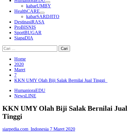
HumanioraEDU
kabarUMBY
HealthCARE
kabarSARDJITO
DestinasiRASA
ProBISNIS
SportBUGAR
SiapaDIA
Cari
untuk:
Home
2020
Maret
7
KKN UMY Olah Biji Salak Bernilai Jual Tinggi
HumanioraEDU
NewsLINE
KKN UMY Olah Biji Salak Bernilai Jual
Tinggi
siarpedia.com_Indonesia
7 Maret 2020