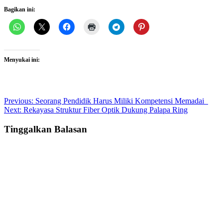
Bagikan ini:
Menyukai ini:
Post
Previous:
Seorang Pendidik Harus Miliki Kompetensi Memadai
Next:
Rekayasa Struktur Fiber Optik Dukung Palapa Ring
navigation
Tinggalkan Balasan