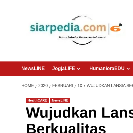
Skip
to
content
NewsLINE
JogjaLIFE
HumanioraEDU
HOME
2020
FEBRUARI
10
WUJUDKAN LANSIA SE
HealthCARE
NewsLINE
Wujudkan Lans
Berkualitas