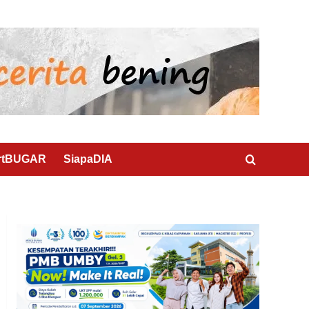
rtBUGAR
SiapaDIA