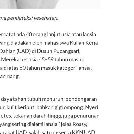
na pendeteksi kesehatan.
rcatat ada 40 orang lanjut usia atau lansia
yang diadakan oleh mahasiswa Kuliah Kerja
Dahlan (UAD) di Dusun Pucangsari,
. Mereka berusia 45−59 tahun masuk
a di atas 60 tahun masuk kategori lansia.
n riang.
ka daya tahan tubuh menurun, pendengaran
r, kulit keriput, bahkan gigi ompong. Nyeri
betes, tekanan darah tinggi, juga penurunan
ang sering dialami lansia,” jelas Rossy,
rakat UAD, salah satu peserta KKN UAD,