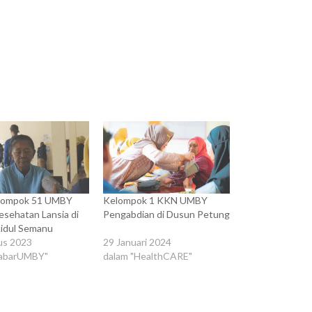
lompok 51 UMBY
Kelompok 1 KKN UMBY
esehatan Lansia di
Pengabdian di Dusun Petung
Kidul Semanu
us 2023
29 Januari 2024
kabarUMBY"
dalam "HealthCARE"