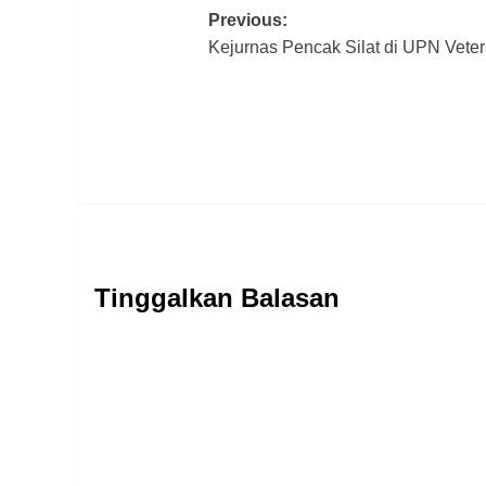
Post
Previous:
Kejurnas Pencak Silat di UPN Vete
navigation
Tinggalkan Balasan