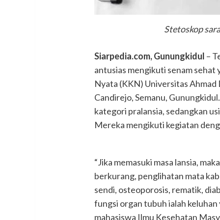
Stetoskop sara
Siarpedia.com, Gunungkidul
– Te
antusias mengikuti senam sehat 
Nyata (KKN) Universitas Ahmad 
Candirejo, Semanu, Gunungkidul
kategori pralansia, sedangkan usi
Mereka mengikuti kegiatan denga
“Jika memasuki masa lansia, ma
berkurang, penglihatan mata kabu
sendi, osteoporosis, rematik, dia
fungsi organ tubuh ialah keluhan y
mahasiswa Ilmu Kesehatan Masya